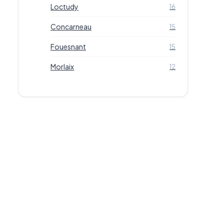
Loctudy
16
Concarneau
15
Fouesnant
15
Morlaix
12