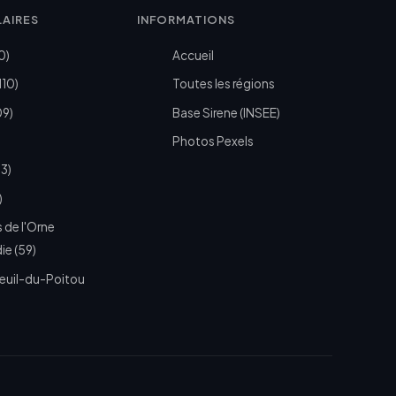
LAIRES
INFORMATIONS
0)
Accueil
110)
Toutes les régions
09)
Base Sirene (INSEE)
Photos Pexels
73)
)
 de l'Orne
e (59)
euil-du-Poitou