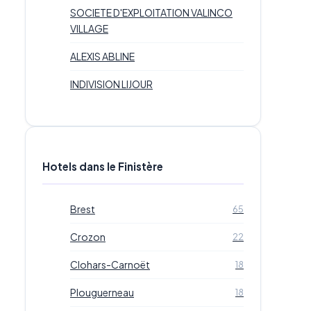
SOCIETE D'EXPLOITATION VALINCO
VILLAGE
ALEXIS ABLINE
INDIVISION LIJOUR
Hotels dans le Finistère
Brest
65
Crozon
22
Clohars-Carnoët
18
Plouguerneau
18