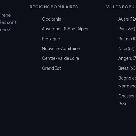
RÉGIONS POPULAIRES
VILLES POPU
Sirene
Occitanie
Autre (12
cées sont
Auvergne-Rhône-Alpes
Paris 8e (
e chez
Bretagne
Reims (1
Nouvelle-Aquitaine
Nice (81)
Centre-Val de Loire
Angers (
Grand Est
Brest (65
Bagnoles
Normandi
Chassen
(53)