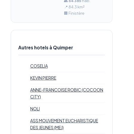
👥
64 385
hab.
📍 84.3 km²
🏢 Finistère
Autres hotels à Quimper
COSELIA
KEVIN PIERRE
ANNE-FRANCOISE ROBIC (COCOON
CITY)
NOLI
ASS MOUVEMENT EUCHARISTIQUE
DES JEUNES (MEJ)