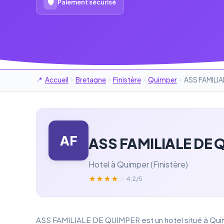
🛡
Paiement sécurisé
Accueil
Bretagne
Finistère
Quimper
ASS FAMILI
AF
ASS FAMILIALE DE 
Hotel à Quimper (Finistère)
★
★
★
★
☆
4.2/5
ASS FAMILIALE DE QUIMPER est un hotel situé à Quimp