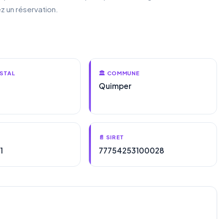
z un réservation.
STAL
🏛️ COMMUNE
Quimper
📄 SIRET
1
77754253100028