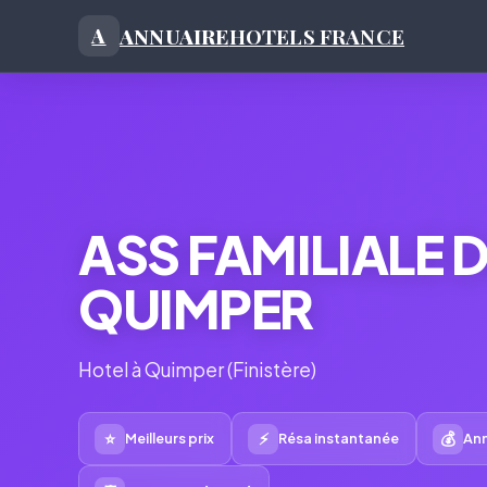
ANNUAIRE
HOTELS FRANCE
A
ASS FAMILIALE 
QUIMPER
Hotel à Quimper (Finistère)
⭐
⚡
💰
Meilleurs prix
Résa instantanée
Ann