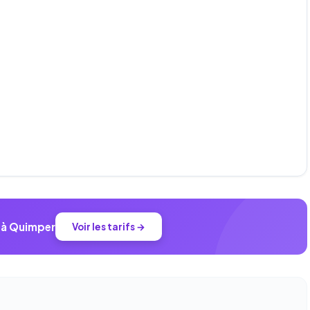
r à Quimper
Voir les tarifs →