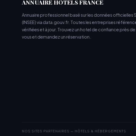
ANNUAIRE HÔTELS FRANCE
Annuaire professionnel basé sur les données officielles 
(INSEE) via data.gouv.fr. Toutes les entreprises référen
vérifiées et à jour. Trouvez un hotel de confiance près d
vous et demandez un réservation.
NOS SITES PARTENAIRES — HÔTELS & HÉBERGEMENTS