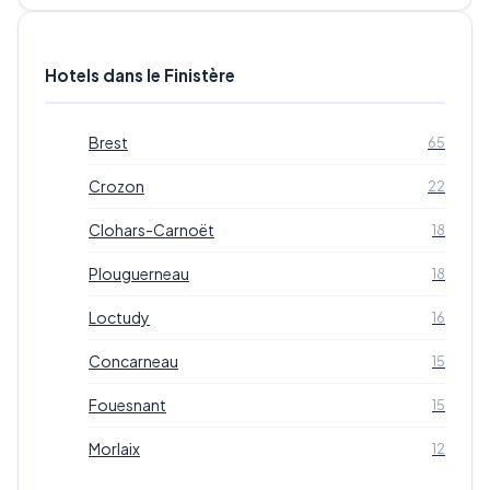
Hotels dans le Finistère
Brest
65
Crozon
22
Clohars-Carnoët
18
Plouguerneau
18
Loctudy
16
Concarneau
15
Fouesnant
15
Morlaix
12