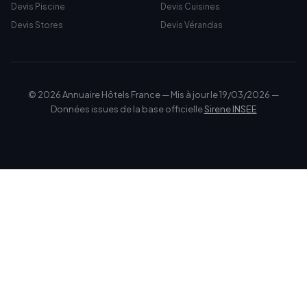
Devis Piscine
Devis Cuisines
Devis Stores
Devis Vérandas
© 2026 Annuaire Hôtels France — Mis à jour le 19/03/2026 —
Données issues de la base officielle
Sirene INSEE