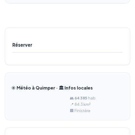
Réserver
☀️ Météo à Quimper · 🏛️ Infos locales
👥
64 385
hab.
📍 84.3 km²
🏢 Finistère