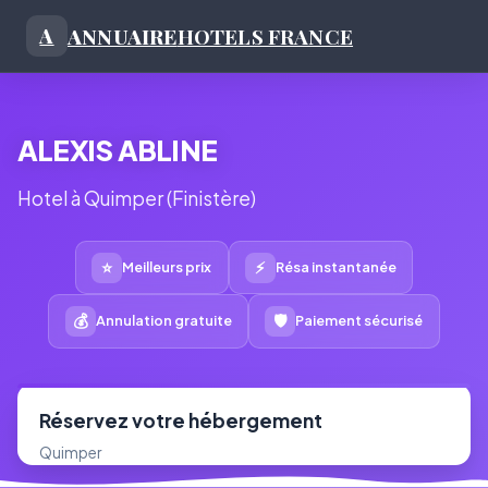
ANNUAIRE
HOTELS FRANCE
A
ALEXIS ABLINE
Hotel à Quimper (Finistère)
⭐
⚡
Meilleurs prix
Résa instantanée
💰
🛡
Annulation gratuite
Paiement sécurisé
Réservez votre hébergement
Quimper