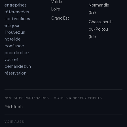
Val de
entreprises
Normandie
Loire
référencées
(59)
Grand Est
sont vérifiées
Chasseneuil-
et à jour.
du-Poitou
Trouvez un
(53)
hotel de
confiance
près de chez
vous et
demandez un
réservation.
NOS SITES PARTENAIRES — HÔTELS & HÉBERGEMENTS
Prix Hôtels
VOIR AUSSI