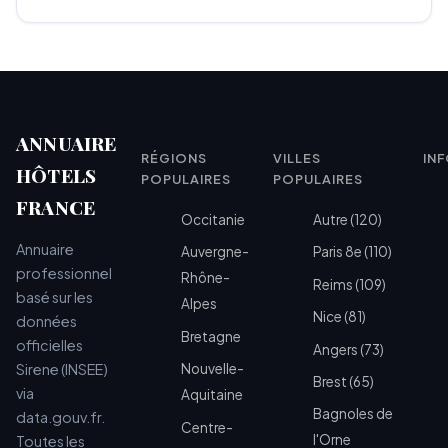
ANNUAIRE
RÉGIONS
VILLES
IN
HÔTELS
POPULAIRES
POPULAIRES
FRANCE
Occitanie
Autre (120)
Annuaire
Auvergne-
Paris 8e (110)
professionnel
Rhône-
Reims (109)
basé sur les
Alpes
Nice (81)
données
Bretagne
officielles
Angers (73)
Sirene (INSEE)
Nouvelle-
Brest (65)
via
Aquitaine
Bagnoles de
data.gouv.fr.
Centre-
l'Orne
Toutes les