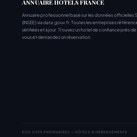
ANNUAIRE HÔTELS FRANCE
Annuaire professionnel basé sur les données officielles 
(INSEE) via data.gouv.fr. Toutes les entreprises référen
vérifiées et à jour. Trouvez un hotel de confiance près d
vous et demandez un réservation.
NOS SITES PARTENAIRES — HÔTELS & HÉBERGEMENTS