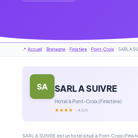
Accueil
Bretagne
Finistère
Pont-Croix
SARL A S
SA
SARL A SUIVRE
Hotel à Pont-Croix (Finistère)
★
★
★
★
☆
4.0/5
SARL A SUIVRE est un hotel situé à Pont-Croix (Finist