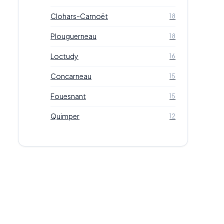
Clohars-Carnoët
18
Plouguerneau
18
Loctudy
16
Concarneau
15
Fouesnant
15
Quimper
12