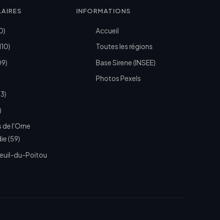
LAIRES
INFORMATIONS
0)
Accueil
110)
Toutes les régions
09)
Base Sirene (INSEE)
Photos Pexels
73)
)
 de l'Orne
e (59)
euil-du-Poitou