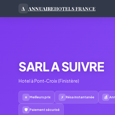
ANNUAIRE
HOTELS FRANCE
A
SARL A SUIVRE
Hotel à Pont-Croix (Finistère)
⭐
⚡
💰
Meilleurs prix
Résa instantanée
Ann
🛡
Paiement sécurisé