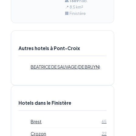
👥
1 669
hab.
📍 8.5 km²
🏢 Finistère
Autres hotels à Pont-Croix
BEATRICE DE SAUVAGE (DE BRUYN)
Hotels dans le Finistère
Brest
65
Crozon
22