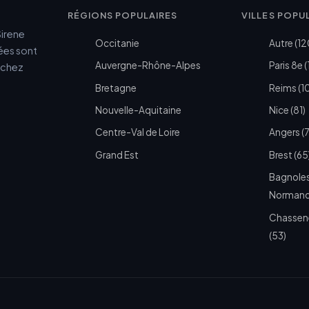
RÉGIONS POPULAIRES
VILLES POPU
Sirene
Occitanie
Autre (12
cées sont
Auvergne-Rhône-Alpes
Paris 8e (
e chez
Bretagne
Reims (1
Nouvelle-Aquitaine
Nice (81)
Centre-Val de Loire
Angers (
Grand Est
Brest (65
Bagnoles
Normandi
Chassen
(53)