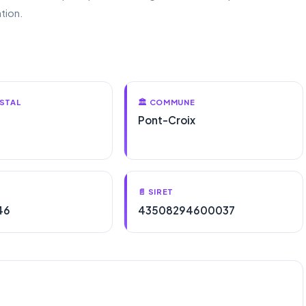
tion.
STAL
🏛️ COMMUNE
Pont-Croix
📄 SIRET
46
43508294600037