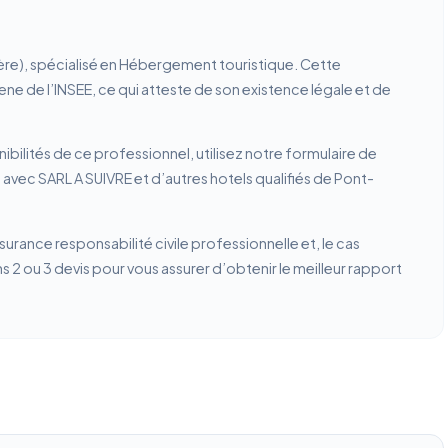
tère), spécialisé en Hébergement touristique. Cette
rene de l’INSEE, ce qui atteste de son existence légale et de
ibilités de ce professionnel, utilisez notre formulaire de
avec SARL A SUIVRE et d’autres hotels qualifiés de Pont-
ssurance responsabilité civile professionnelle et, le cas
2 ou 3 devis pour vous assurer d’obtenir le meilleur rapport