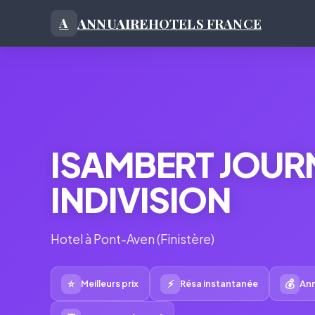
ANNUAIRE
HOTELS FRANCE
A
ISAMBERT JOUR
INDIVISION
Hotel à Pont-Aven (Finistère)
⭐
⚡
💰
Meilleurs prix
Résa instantanée
Ann