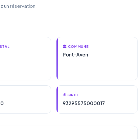
z un réservation.
STAL
🏛️ COMMUNE
Pont-Aven
📄 SIRET
50
93295575000017