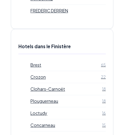
FREDERIC DERRIEN
Hotels dans le Finistère
Brest
65
Crozon
22
Clohars-Carnoët
18
Plouguerneau
18
Loctudy
16
Concarneau
15