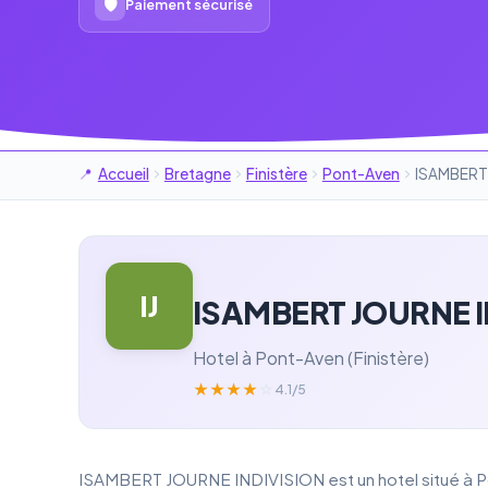
🛡
Paiement sécurisé
Accueil
Bretagne
Finistère
Pont-Aven
ISAMBERT
IJ
ISAMBERT JOURNE I
Hotel à Pont-Aven (Finistère)
★
★
★
★
☆
4.1/5
ISAMBERT JOURNE INDIVISION est un hotel situé à Po