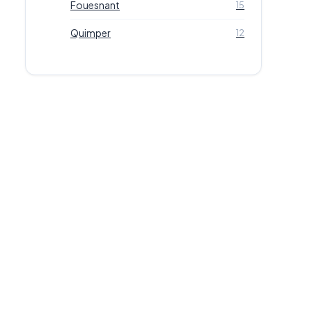
Fouesnant
15
Quimper
12