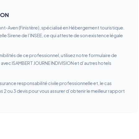
ION
nt-Aven (Finistère), spécialisé en Hébergement touristique.
lle Sirene de l’INSEE, ce qui atteste de son existence légale
ibilités de ce professionnel, utilisez notre formulaire de
n avec ISAMBERT JOURNE INDIVISION et d’autres hotels
ssurance responsabilité civile professionnelle et, le cas
2 ou 3 devis pour vous assurer d’obtenir le meilleur rapport