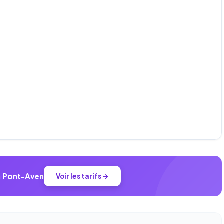
 à Pont-Aven
Voir les tarifs →