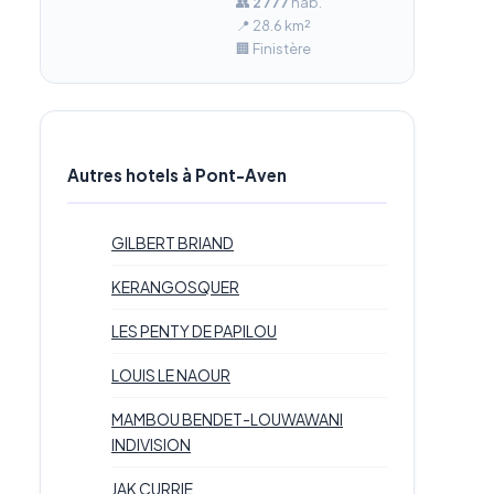
👥
2 777
hab.
📍 28.6 km²
🏢 Finistère
Autres hotels à Pont-Aven
GILBERT BRIAND
KERANGOSQUER
LES PENTY DE PAPILOU
LOUIS LE NAOUR
MAMBOU BENDET-LOUWAWANI
INDIVISION
JAK CURRIE