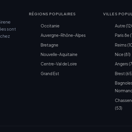
RÉGIONS POPULAIRES
VILLES POPU
Sirene
Occitanie
Autre (12
cées sont
Auvergne-Rhône-Alpes
Paris 8e (
e chez
Bretagne
Reims (1
Nouvelle-Aquitaine
Nice (81)
Centre-Val de Loire
Angers (
Grand Est
Brest (65
Bagnoles
Normandi
Chassen
(53)