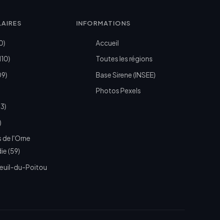
LAIRES
INFORMATIONS
0)
Accueil
110)
Toutes les régions
09)
Base Sirene (INSEE)
Photos Pexels
73)
)
 de l'Orne
e (59)
euil-du-Poitou