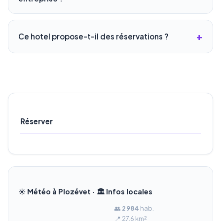
Ce hotel propose-t-il des réservations ?
Réserver
☀️ Météo à Plozévet · 🏛️ Infos locales
👥
2 984
hab.
📍 27.6 km²