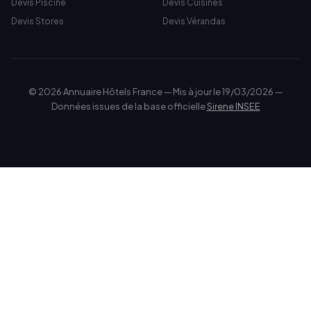
Devis Piscine
Devis Cuisines
Devis Stores
Devis Vérandas
© 2026 Annuaire Hôtels France — Mis à jour le 19/03/2026 —
Données issues de la base officielle
Sirene INSEE