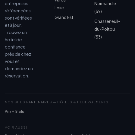
entreprises
Normandie
Loire
référencées
(59)
Grand Est
sont vérifiées
Chasseneuil-
et à jour.
du-Poitou
Trouvez un
(53)
hotel de
confiance
près de chez
vous et
demandez un
réservation.
NOS SITES PARTENAIRES — HÔTELS & HÉBERGEMENTS
Prix Hôtels
VOIR AUSSI