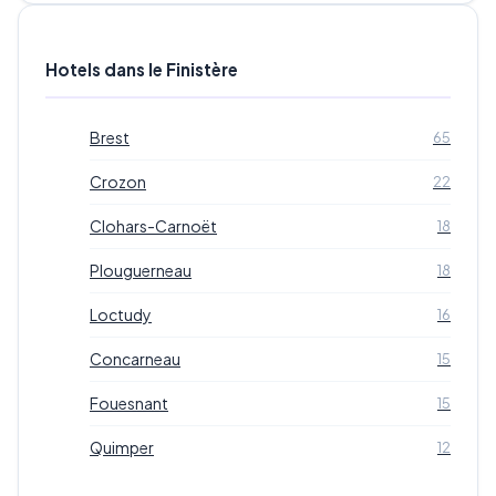
Hotels dans le Finistère
Brest
65
Crozon
22
Clohars-Carnoët
18
Plouguerneau
18
Loctudy
16
Concarneau
15
Fouesnant
15
Quimper
12