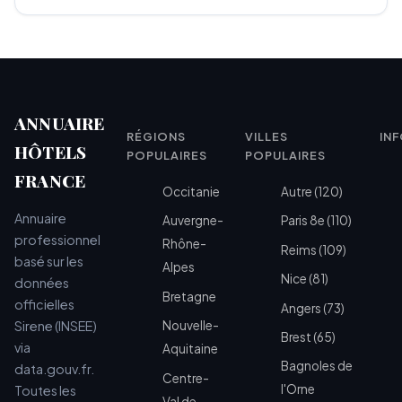
ANNUAIRE
RÉGIONS
VILLES
IN
HÔTELS
POPULAIRES
POPULAIRES
FRANCE
Occitanie
Autre (120)
Annuaire
Auvergne-
Paris 8e (110)
professionnel
Rhône-
Reims (109)
basé sur les
Alpes
Nice (81)
données
Bretagne
officielles
Angers (73)
Sirene (INSEE)
Nouvelle-
Brest (65)
via
Aquitaine
Bagnoles de
data.gouv.fr.
Centre-
l'Orne
Toutes les
Val de