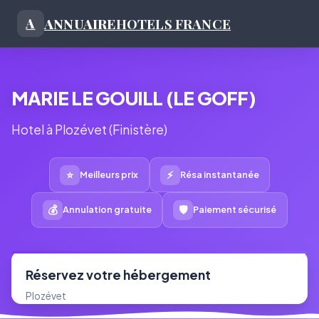
ANNUAIRE
HOTELS FRANCE
A
MARIE LE GOUILL (LE GOFF)
Hotel à Plozévet (Finistère)
⭐
⚡
Meilleurs prix
Résa instantanée
💰
🛡
Annulation gratuite
Paiement sécurisé
Réservez votre hébergement
Plozévet