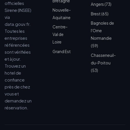
Bretagne
officielles
Angers (73)
Sirene (INSEE)
Nouvelle-
Brest (65)
via
Aquitaine
Bagnoles de
data.gouv.fr.
Centre-
l'Orne
Toutes les
Val de
entreprises
Normandie
Loire
référencées
(59)
Grand Est
sont vérifiées
Chasseneuil-
et à jour.
du-Poitou
Trouvez un
(53)
hotel de
confiance
près de chez
vous et
demandez un
réservation.