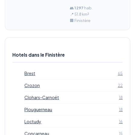
👥
1 297
hab.
📍 51.8 km²
🏢 Finistère
Hotels dans le Finistère
Brest
65
Crozon
22
Clohars-Carnoët
18
Plouguerneau
18
Loctudy
16
Concarneau
15