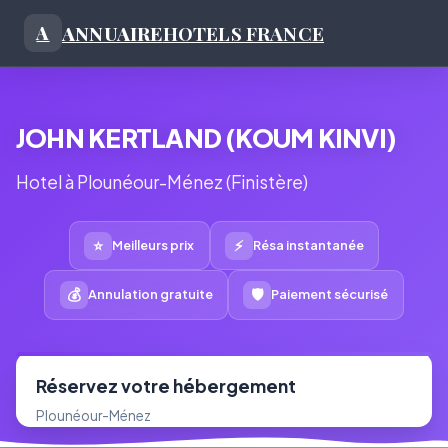
ANNUAIRE
HOTELS FRANCE
A
JOHN KERTLAND (KOUM KINVI)
Hotel à Plounéour-Ménez (Finistère)
⭐
⚡
Meilleurs prix
Résa instantanée
💰
🛡
Annulation gratuite
Paiement sécurisé
Réservez votre hébergement
Plounéour-Ménez