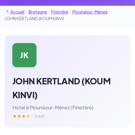
Accueil
Bretagne
Finistère
Plounéour-Ménez
JOHN KERTLAND (KOUM KINVI)
JK
JOHN KERTLAND (KOUM
KINVI)
Hotel à Plounéour-Ménez (Finistère)
★
★
★
★
☆
3.6/5