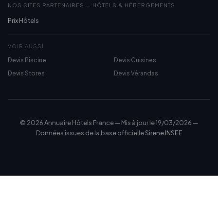
NOS SITES PARTENAIRES — HÔTELS & HÉBERGEMENTS
Prix Hôtels
VOIR AUSSI
Devis Piscine
Devis Cuisines
Devis Stores
Devis Vérandas
© 2026 Annuaire Hôtels France — Mis à jour le 19/03/2026 —
Données issues de la base officielle
Sirene INSEE