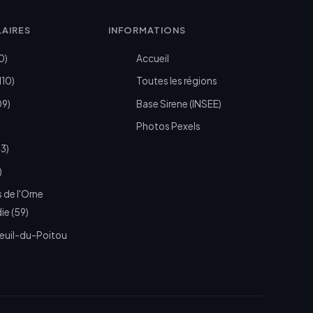
LAIRES
INFORMATIONS
0)
Accueil
110)
Toutes les régions
09)
Base Sirene (INSEE)
Photos Pexels
73)
)
 de l'Orne
e (59)
euil-du-Poitou