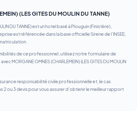
MEIN) (LES GITES DU MOULIN DU TANNE)
DU TANNE) est un hotel basé à Plouguin (Finistère),
rise est référencée dans la base officielle Sirene de l’INSEE,
matriculation.
ibilités de ce professionnel, utilisez notre formulaire de
tion avec MORGANE OMNES (CHARLEMEIN) (LES GITES DU MOULIN
ssurance responsabilité civile professionnelle et, le cas
2 ou 3 devis pour vous assurer d’obtenir le meilleur rapport