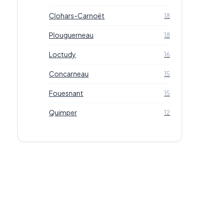
Clohars-Carnoët
18
Plouguerneau
18
Loctudy
16
Concarneau
15
Fouesnant
15
Quimper
12