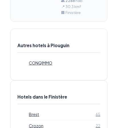
👥
2 268
hab.
📍 30.3 km²
🏢 Finistère
Autres hotels à Plouguin
CONQIMMO
Hotels dans le Finistère
Brest
65
Crozon
22