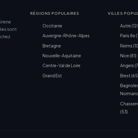
RÉGIONS POPULAIRES
VILLES POPU
Sirene
Occitanie
Autre (12
cées sont
Auvergne-Rhône-Alpes
Paris 8e (
e chez
Bretagne
Reims (1
Nouvelle-Aquitaine
Nice (81)
Centre-Val de Loire
Angers (
Grand Est
Brest (65
Bagnoles
Normandi
Chassen
(53)