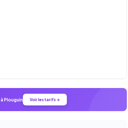
 à Plouguin
Voir les tarifs →