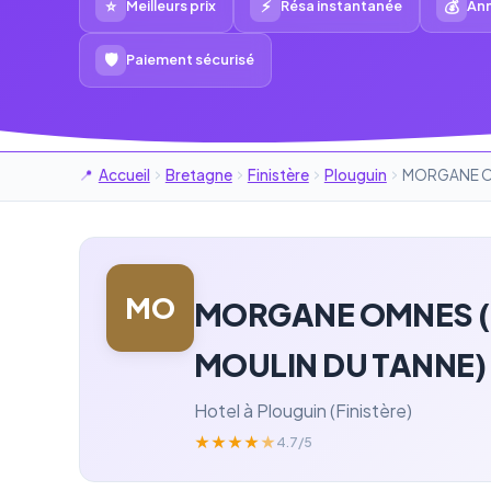
⭐
⚡
💰
Meilleurs prix
Résa instantanée
Ann
🛡
Paiement sécurisé
Accueil
Bretagne
Finistère
Plouguin
MORGANE OM
MO
MORGANE OMNES (C
MOULIN DU TANNE)
Hotel à Plouguin (Finistère)
★
★
★
★
★
4.7/5