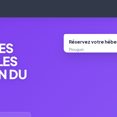
Réservez votre héb
ES
Plouguin
LES
N DU