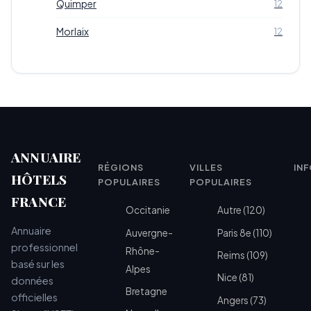
Quimper
12
Morlaix
12
ANNUAIRE
RÉGIONS
VILLES
IN
HÔTELS
POPULAIRES
POPULAIRES
FRANCE
Occitanie
Autre (120)
Annuaire
Auvergne-
Paris 8e (110)
professionnel
Rhône-
Reims (109)
basé sur les
Alpes
Nice (81)
données
Bretagne
officielles
Angers (73)