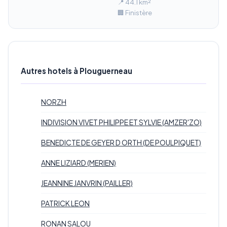
📍 44.1 km²
🏢 Finistère
Autres hotels à Plouguerneau
NORZH
INDIVISION VIVET PHILIPPE ET SYLVIE (AMZER'ZO)
BENEDICTE DE GEYER D ORTH (DE POULPIQUET)
ANNE LIZIARD (MERIEN)
JEANNINE JANVRIN (PAILLER)
PATRICK LEON
RONAN SALOU