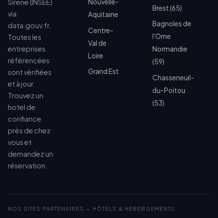
Sirene (INSEE)
Nouvelle-
Brest (65)
via
Aquitaine
Bagnoles de
data.gouv.fr.
Centre-
l'Orne
Toutes les
Val de
entreprises
Normandie
Loire
référencées
(59)
Grand Est
sont vérifiées
Chasseneuil-
et à jour.
du-Poitou
Trouvez un
(53)
hotel de
confiance
près de chez
vous et
demandez un
réservation.
NOS SITES PARTENAIRES — HÔTELS & HÉBERGEMENTS