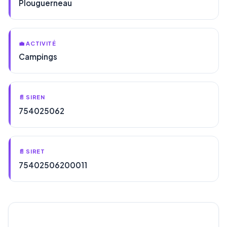
Plouguerneau
💼 ACTIVITÉ
Campings
📄 SIREN
754025062
📄 SIRET
75402506200011