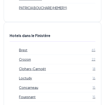
PATRICIA BOUCHARE (HEMERY)
Hotels dans le Finistère
Brest
65
Crozon
22
Clohars-Carnoët
18
Loctudy
16
Concarneau
15
Fouesnant
15