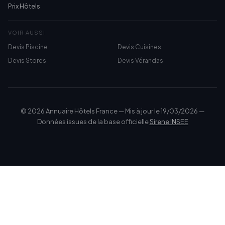
Prix Hôtels
VOIR AUSSI
Devis Piscine
Devis Cuisines
Devis Stores
Devis Vérandas
© 2026 Annuaire Hôtels France — Mis à jour le 19/03/2026 —
Données issues de la base officielle
Sirene INSEE