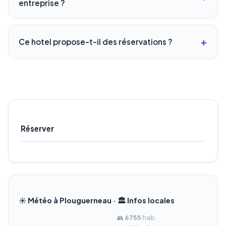
entreprise ?
Ce hotel propose-t-il des réservations ?
Réserver
☀️ Météo à Plouguerneau · 🏛️ Infos locales
👥
6 755
hab.