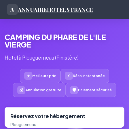
ANNUAIRE
HOTELS FRANCE
A
CAMPING DU PHARE DE L'ILE
VIERGE
Hotel à Plouguerneau (Finistère)
⭐
⚡
Meilleurs prix
Résa instantanée
💰
🛡
Annulation gratuite
Paiement sécurisé
Réservez votre hébergement
Plouguerneau