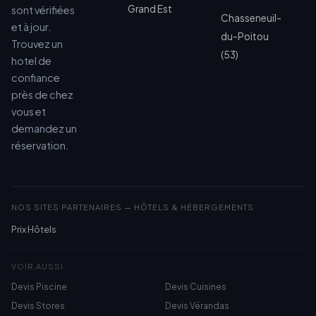
Grand Est
sont vérifiées
Chasseneuil-
et à jour.
du-Poitou
Trouvez un
(53)
hotel de
confiance
près de chez
vous et
demandez un
réservation.
NOS SITES PARTENAIRES — HÔTELS & HÉBERGEMENTS
Prix Hôtels
VOIR AUSSI
Devis Piscine
Devis Cuisines
Devis Stores
Devis Vérandas