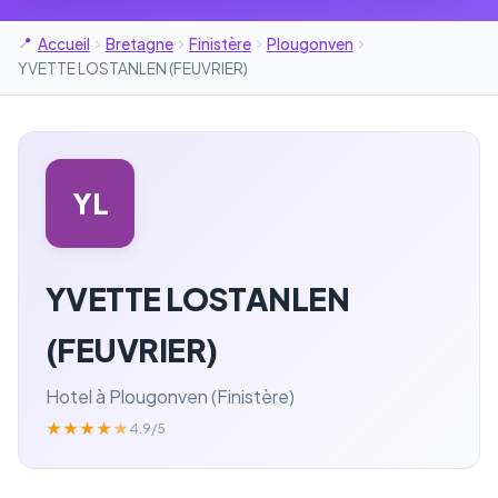
Accueil
Bretagne
Finistère
Plougonven
YVETTE LOSTANLEN (FEUVRIER)
YL
YVETTE LOSTANLEN
(FEUVRIER)
Hotel à Plougonven (Finistère)
★
★
★
★
★
4.9/5