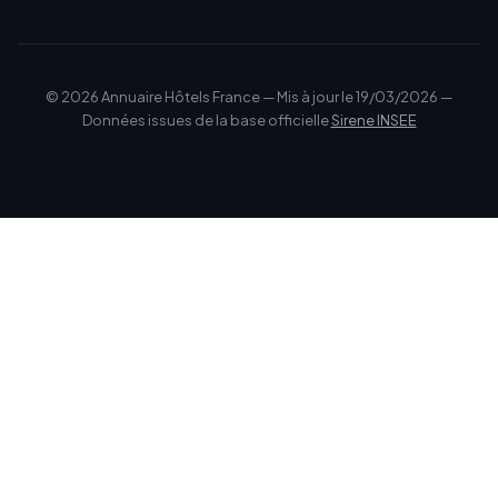
© 2026 Annuaire Hôtels France — Mis à jour le 19/03/2026 —
Données issues de la base officielle
Sirene INSEE