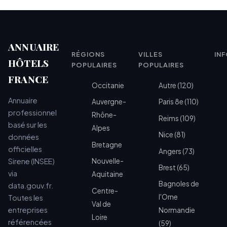
ANNUAIRE
RÉGIONS
VILLES
IN
HÔTELS
POPULAIRES
POPULAIRES
FRANCE
Occitanie
Autre (120)
Annuaire
Auvergne-
Paris 8e (110)
professionnel
Rhône-
Reims (109)
basé sur les
Alpes
Nice (81)
données
Bretagne
officielles
Angers (73)
Sirene (INSEE)
Nouvelle-
Brest (65)
via
Aquitaine
Bagnoles de
data.gouv.fr.
Centre-
l'Orne
Toutes les
Val de
entreprises
Normandie
Loire
référencées
(59)