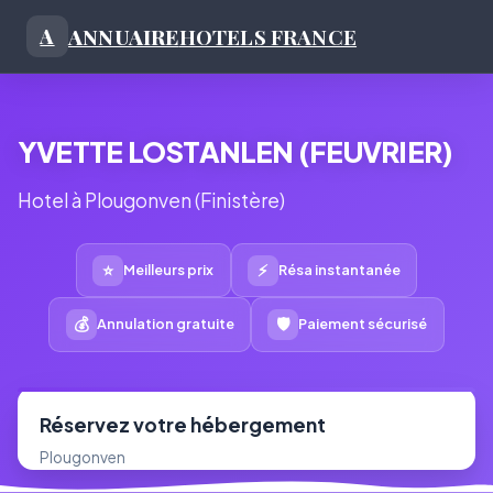
ANNUAIRE
HOTELS FRANCE
A
YVETTE LOSTANLEN (FEUVRIER)
Hotel à Plougonven (Finistère)
⭐
⚡
Meilleurs prix
Résa instantanée
💰
🛡
Annulation gratuite
Paiement sécurisé
Réservez votre hébergement
Plougonven