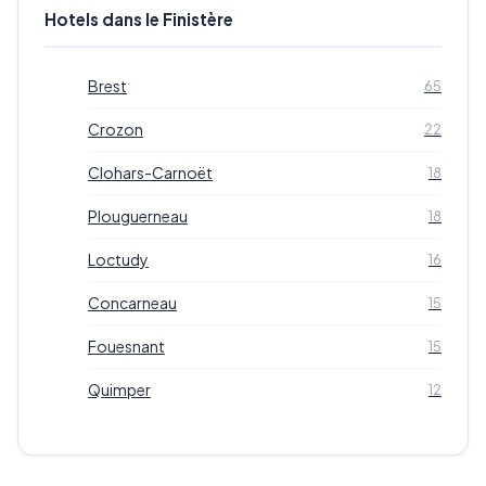
Hotels dans le Finistère
Brest
65
Crozon
22
Clohars-Carnoët
18
Plouguerneau
18
Loctudy
16
Concarneau
15
Fouesnant
15
Quimper
12