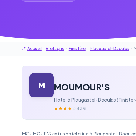
Accueil
Bretagne
Finistère
Plougastel-Daoulas
M
MOUMOUR'S
Hotel à Plougastel-Daoulas (Finistèr
★
★
★
★
☆
4.3/5
MOUMOUR'S est un hotel situé à Plougastel-Daoulas (F