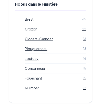
Hotels dans le Finistère
Brest
65
Crozon
22
Clohars-Carnoët
18
Plouguerneau
18
Loctudy
16
Concarneau
15
Fouesnant
15
Quimper
12