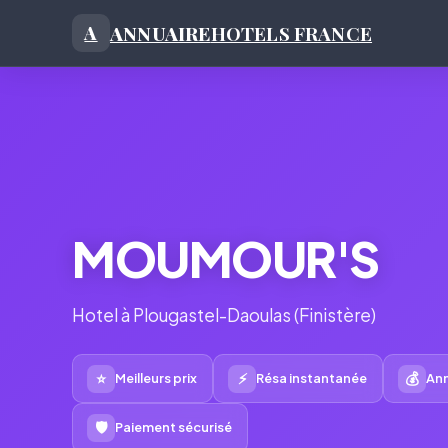
ANNUAIRE
HOTELS FRANCE
A
MOUMOUR'S
Hotel à Plougastel-Daoulas (Finistère)
⭐
⚡
💰
Meilleurs prix
Résa instantanée
Ann
🛡
Paiement sécurisé