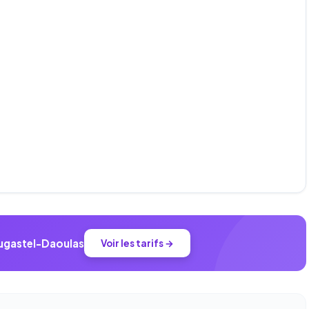
ougastel-Daoulas
Voir les tarifs →