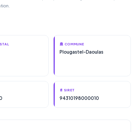
tion.
STAL
🏛️ COMMUNE
Plougastel-Daoulas
📄 SIRET
0
94310198000010