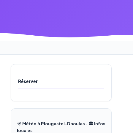
Réserver
☀️ Météo à Plougastel-Daoulas · 🏛️ Infos
locales