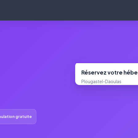
Réservez votre héb
Plougastel-Daoulas
ulation gratuite