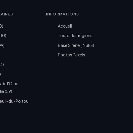
LAIRES
INFORMATIONS
0)
Accueil
110)
Toutes les régions
09)
Base Sirene (INSEE)
Photos Pexels
73)
)
 de l'Orne
e (59)
euil-du-Poitou