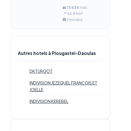
👥
13 434
hab.
📍 46.8 km²
🏢 Finistère
Autres hotels à Plougastel-Daoulas
DKTURGOT
INDIVISION JEZEQUEL FRANCOIS ET
JOELLE
INDIVISION KEREBEL