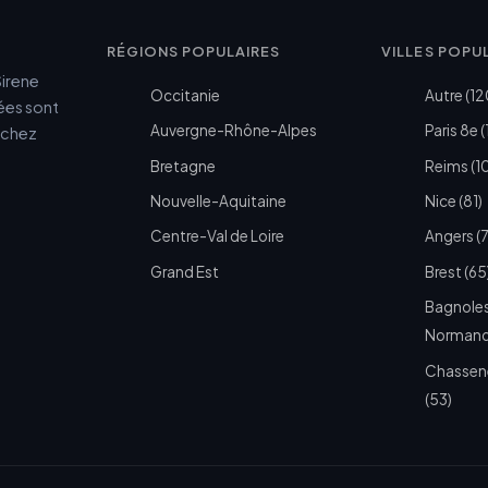
RÉGIONS POPULAIRES
VILLES POPU
Sirene
Occitanie
Autre (12
cées sont
Auvergne-Rhône-Alpes
Paris 8e (
e chez
Bretagne
Reims (1
Nouvelle-Aquitaine
Nice (81)
Centre-Val de Loire
Angers (
Grand Est
Brest (65
Bagnoles
Normandi
Chassen
(53)