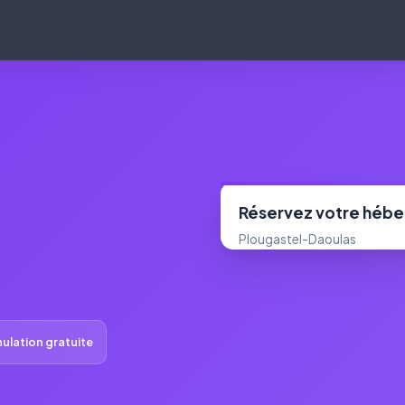
Réservez votre héb
Plougastel-Daoulas
ulation gratuite