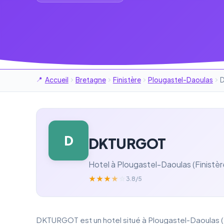
Accueil
Bretagne
Finistère
Plougastel-Daoulas
D
DKTURGOT
Hotel à Plougastel-Daoulas (Finistèr
★
★
★
★
☆
3.8/5
DKTURGOT est un hotel situé à Plougastel-Daoulas (Fi