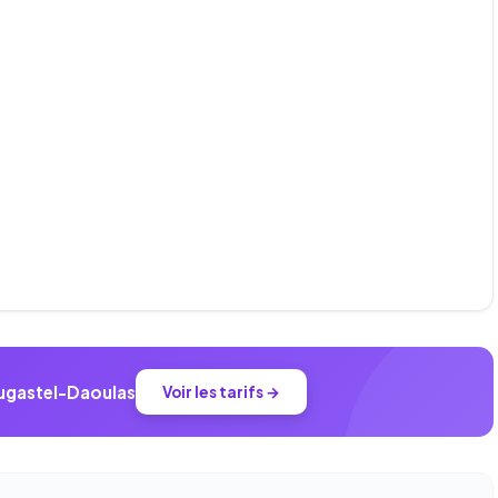
ougastel-Daoulas
Voir les tarifs →