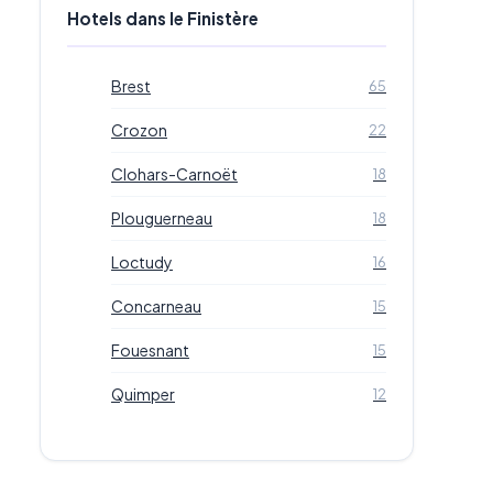
Hotels dans le Finistère
Brest
65
Crozon
22
Clohars-Carnoët
18
Plouguerneau
18
Loctudy
16
Concarneau
15
Fouesnant
15
Quimper
12