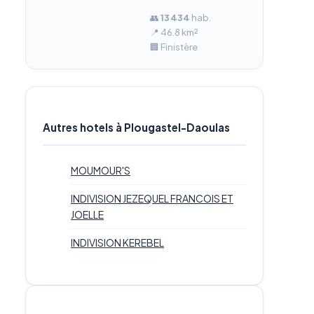
👥
13 434
hab.
📍 46.8 km²
🏢 Finistère
Autres hotels à Plougastel-Daoulas
MOUMOUR'S
INDIVISION JEZEQUEL FRANCOIS ET
JOELLE
INDIVISION KEREBEL