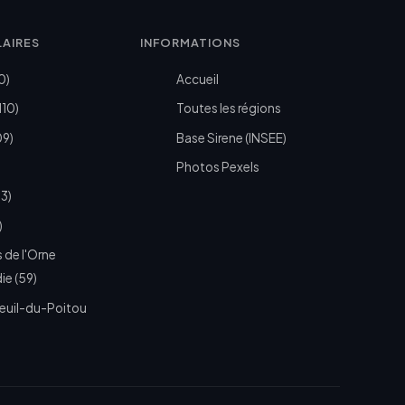
LAIRES
INFORMATIONS
0)
Accueil
110)
Toutes les régions
09)
Base Sirene (INSEE)
Photos Pexels
73)
)
 de l'Orne
e (59)
euil-du-Poitou