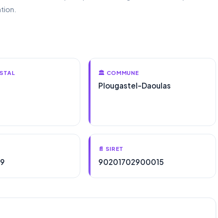
tion.
STAL
🏛️ COMMUNE
Plougastel-Daoulas
📄 SIRET
29
90201702900015