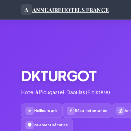
ANNUAIRE
HOTELS FRANCE
A
DKTURGOT
Hotel à Plougastel-Daoulas (Finistère)
⭐
⚡
💰
Meilleurs prix
Résa instantanée
Ann
🛡
Paiement sécurisé