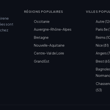
RÉGIONS POPULAIRES
VILLES POPU
Sirene
Occitanie
Autre (12
cées sont
Auvergne-Rhône-Alpes
Paris 8e (
e chez
Bretagne
Reims (1
Nouvelle-Aquitaine
Nice (81)
Centre-Val de Loire
Angers (
Grand Est
Brest (65
Bagnoles
Normandi
Chassen
(53)