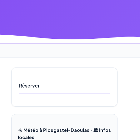
Réserver
☀️ Météo à Plougastel-Daoulas · 🏛️ Infos
locales