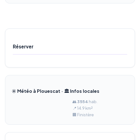
Réserver
☀️ Météo à Plouescat · 🏛️ Infos locales
👥
3 554
hab.
📍 14.9 km²
🏢 Finistère