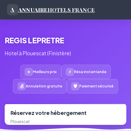
ANNUAIRE
HOTELS FRANCE
A
REGIS LEPRETRE
Hotel à Plouescat (Finistère)
⭐
⚡
Meilleurs prix
Résa instantanée
💰
🛡
Annulation gratuite
Paiement sécurisé
Réservez votre hébergement
Plouescat