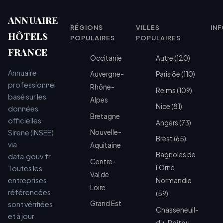
ANNUAIRE
RÉGIONS
VILLES
IN
HÔTELS
POPULAIRES
POPULAIRES
FRANCE
Occitanie
Autre (120)
Annuaire
Auvergne-
Paris 8e (110)
professionnel
Rhône-
Reims (109)
basé sur les
Alpes
Nice (81)
données
Bretagne
officielles
Angers (73)
Sirene (INSEE)
Nouvelle-
Brest (65)
via
Aquitaine
Bagnoles de
data.gouv.fr.
Centre-
l'Orne
Toutes les
Val de
entreprises
Normandie
Loire
référencées
(59)
Grand Est
sont vérifiées
Chasseneuil-
et à jour.
du-Poitou