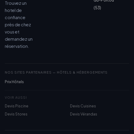
Trouvez un
(53)
hotel de
confiance
près de chez
vous et
demandez un
réservation.
NOS SITES PARTENAIRES — HÔTELS & HÉBERGEMENTS
Prix Hôtels
VOIR AUSSI
Devis Piscine
Devis Cuisines
Devis Stores
Devis Vérandas