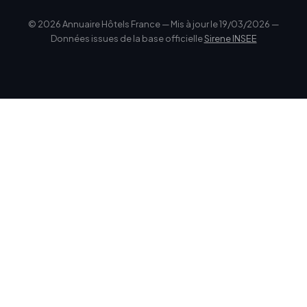
© 2026 Annuaire Hôtels France — Mis à jour le 19/03/2026 —
Données issues de la base officielle
Sirene INSEE