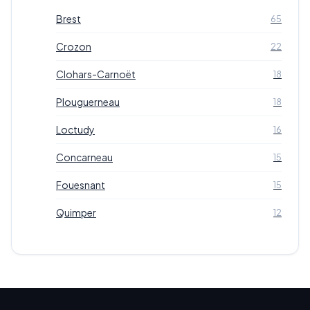
Brest
65
Crozon
22
Clohars-Carnoët
18
Plouguerneau
18
Loctudy
16
Concarneau
15
Fouesnant
15
Quimper
12