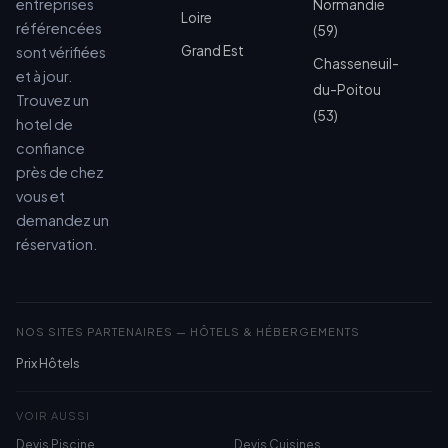
entreprises
Normandie
Loire
référencées
(59)
Grand Est
sont vérifiées
Chasseneuil-
et à jour.
du-Poitou
Trouvez un
(53)
hotel de
confiance
près de chez
vous et
demandez un
réservation.
NOS SITES PARTENAIRES — HÔTELS & HÉBERGEMENTS
Prix Hôtels
VOIR AUSSI
Devis Piscine
Devis Cuisines