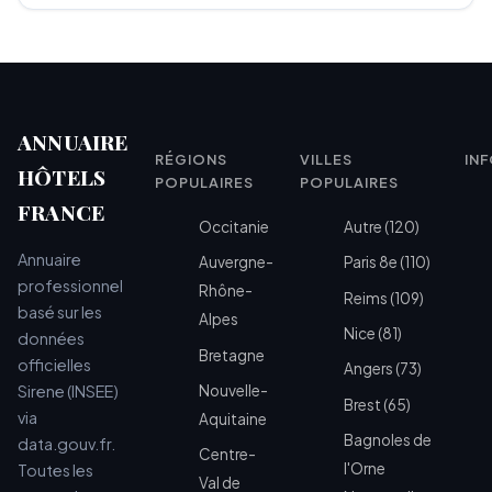
ANNUAIRE
RÉGIONS
VILLES
IN
HÔTELS
POPULAIRES
POPULAIRES
FRANCE
Occitanie
Autre (120)
Annuaire
Auvergne-
Paris 8e (110)
professionnel
Rhône-
Reims (109)
basé sur les
Alpes
Nice (81)
données
Bretagne
officielles
Angers (73)
Sirene (INSEE)
Nouvelle-
Brest (65)
via
Aquitaine
Bagnoles de
data.gouv.fr.
Centre-
l'Orne
Toutes les
Val de