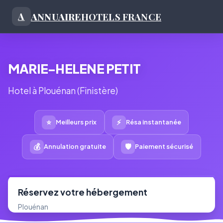
ANNUAIRE
HOTELS FRANCE
A
MARIE-HELENE PETIT
Hotel à Plouénan (Finistère)
⭐
⚡
Meilleurs prix
Résa instantanée
💰
🛡
Annulation gratuite
Paiement sécurisé
Réservez votre hébergement
Plouénan