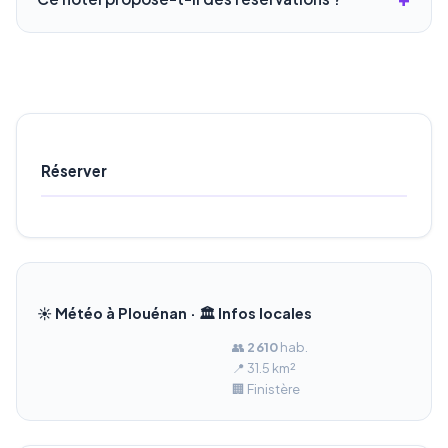
Réserver
☀️ Météo à Plouénan · 🏛️ Infos locales
👥
2 610
hab.
📍 31.5 km²
🏢 Finistère