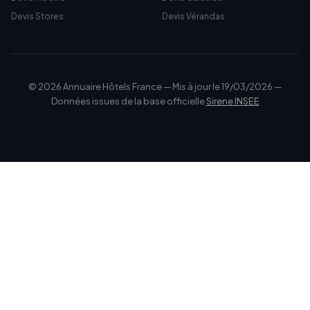
Devis Stores
Devis Vérandas
© 2026 Annuaire Hôtels France — Mis à jour le 19/03/2026 —
Données issues de la base officielle
Sirene INSEE