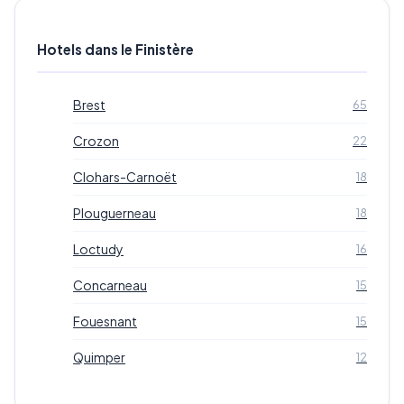
Hotels dans le Finistère
Brest
65
Crozon
22
Clohars-Carnoët
18
Plouguerneau
18
Loctudy
16
Concarneau
15
Fouesnant
15
Quimper
12