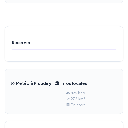
Réserver
☀️ Météo à Ploudiry · 🏛️ Infos locales
👥
872
hab.
📍 27.8 km²
🏢 Finistère