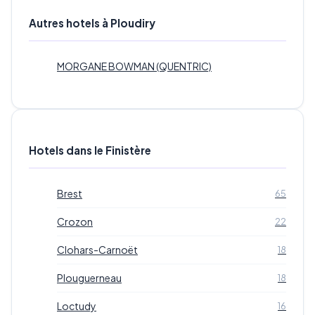
Autres hotels à Ploudiry
MORGANE BOWMAN (QUENTRIC)
Hotels dans le Finistère
Brest
65
Crozon
22
Clohars-Carnoët
18
Plouguerneau
18
Loctudy
16