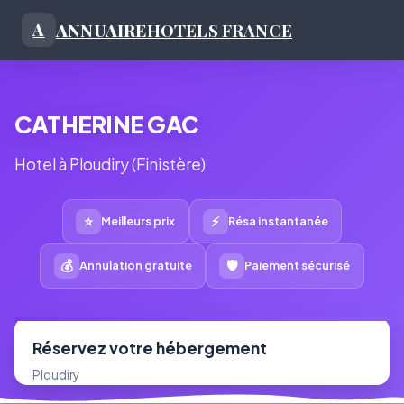
ANNUAIRE
HOTELS FRANCE
A
CATHERINE GAC
Hotel à Ploudiry (Finistère)
⭐
⚡
Meilleurs prix
Résa instantanée
💰
🛡
Annulation gratuite
Paiement sécurisé
Réservez votre hébergement
Ploudiry