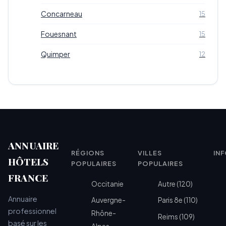
Concarneau
15
Fouesnant
15
Quimper
12
ANNUAIRE
RÉGIONS
VILLES
IN
HÔTELS
POPULAIRES
POPULAIRES
FRANCE
Occitanie
Autre (120)
Annuaire
Auvergne-
Paris 8e (110)
professionnel
Rhône-
Reims (109)
basé sur les