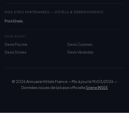
NOS SITES PARTENAIRES — HÔTELS & HÉBERGEMENTS
Prix Hôtels
VOIR AUSSI
Devis Piscine
Devis Cuisines
Devis Stores
Devis Vérandas
© 2026 Annuaire Hôtels France — Mis à jour le 19/03/2026 —
Données issues de la base officielle
Sirene INSEE