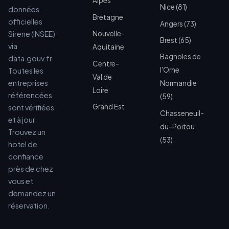
Alpes
Nice (81)
données
Bretagne
officielles
Angers (73)
Sirene (INSEE)
Nouvelle-
Brest (65)
via
Aquitaine
Bagnoles de
data.gouv.fr.
Centre-
l'Orne
Toutes les
Val de
entreprises
Normandie
Loire
référencées
(59)
Grand Est
sont vérifiées
Chasseneuil-
et à jour.
du-Poitou
Trouvez un
(53)
hotel de
confiance
près de chez
vous et
demandez un
réservation.