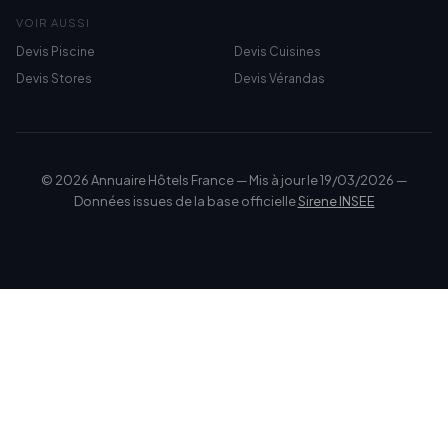
VOIR AUSSI
Devis Piscine
Devis Cuisines
Devis Stores
Devis Vérandas
© 2026 Annuaire Hôtels France — Mis à jour le 19/03/2026 —
Données issues de la base officielle
Sirene INSEE