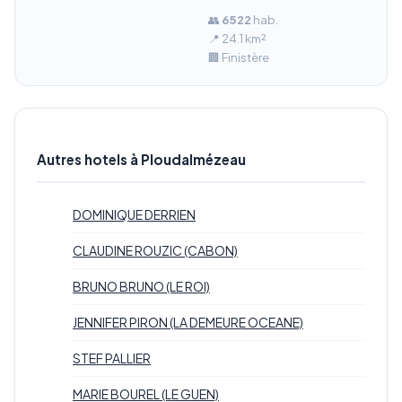
👥
6 522
hab.
📍 24.1 km²
🏢 Finistère
Autres hotels à Ploudalmézeau
DOMINIQUE DERRIEN
CLAUDINE ROUZIC (CABON)
BRUNO BRUNO (LE ROI)
JENNIFER PIRON (LA DEMEURE OCEANE)
STEF PALLIER
MARIE BOUREL (LE GUEN)