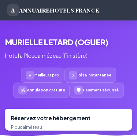
ANNUAIRE
HOTELS FRANCE
A
MURIELLE LETARD (OGUER)
Hotel à Ploudalmézeau (Finistère)
⭐
⚡
Meilleurs prix
Résa instantanée
💰
🛡
Annulation gratuite
Paiement sécurisé
Réservez votre hébergement
Ploudalmézeau