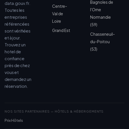
Bagnoles de
data.gouv.fr.
Centre-
l'Orne
Toutes les
Val de
entreprises
Normandie
Loire
référencées
(59)
Grand Est
sont vérifiées
Chasseneuil-
et à jour.
du-Poitou
Trouvez un
(53)
hotel de
confiance
près de chez
vous et
demandez un
réservation.
NOS SITES PARTENAIRES — HÔTELS & HÉBERGEMENTS
Prix Hôtels