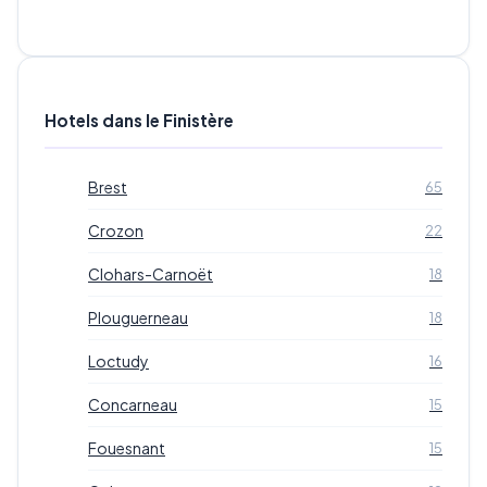
Hotels dans le Finistère
Brest
65
Crozon
22
Clohars-Carnoët
18
Plouguerneau
18
Loctudy
16
Concarneau
15
Fouesnant
15