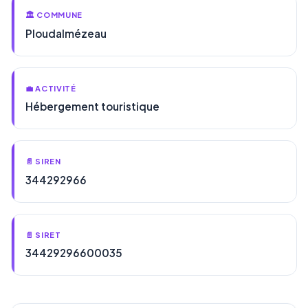
🏛️ COMMUNE
Ploudalmézeau
💼 ACTIVITÉ
Hébergement touristique
📄 SIREN
344292966
📄 SIRET
34429296600035