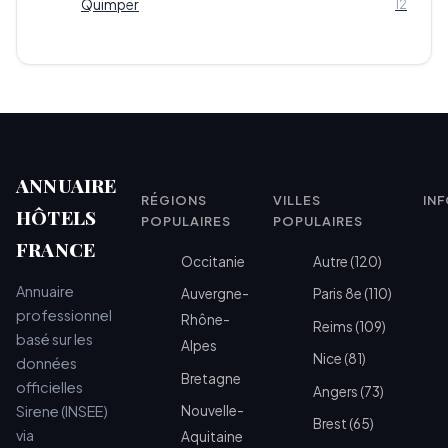
Quimper
12
ANNUAIRE
RÉGIONS
VILLES
IN
HÔTELS
POPULAIRES
POPULAIRES
FRANCE
Occitanie
Autre (120)
Annuaire
Auvergne-
Paris 8e (110)
professionnel
Rhône-
Reims (109)
basé sur les
Alpes
Nice (81)
données
Bretagne
officielles
Angers (73)
Sirene (INSEE)
Nouvelle-
Brest (65)
via
Aquitaine