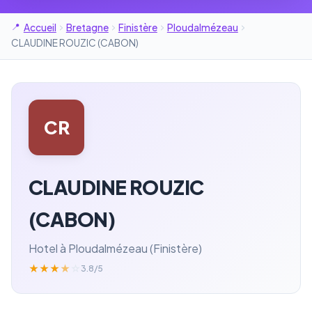
Accueil
Bretagne
Finistère
Ploudalmézeau
CLAUDINE ROUZIC (CABON)
CR
CLAUDINE ROUZIC
(CABON)
Hotel à Ploudalmézeau (Finistère)
★
★
★
★
☆
3.8/5