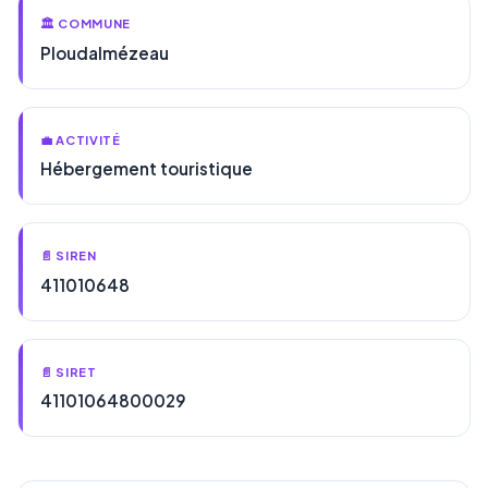
🏛️ COMMUNE
Ploudalmézeau
💼 ACTIVITÉ
Hébergement touristique
📄 SIREN
411010648
📄 SIRET
41101064800029