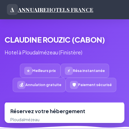
ANNUAIRE
HOTELS FRANCE
A
CLAUDINE ROUZIC (CABON)
Hotel à Ploudalmézeau (Finistère)
⭐
⚡
Meilleurs prix
Résa instantanée
💰
🛡
Annulation gratuite
Paiement sécurisé
Réservez votre hébergement
Ploudalmézeau