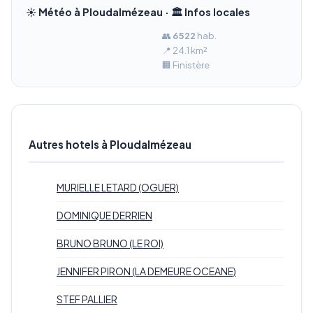
☀️ Météo à Ploudalmézeau · 🏛️ Infos locales
👥
6 522
hab.
📍 24.1 km²
🏢 Finistère
Autres hotels à Ploudalmézeau
MURIELLE LETARD (OGUER)
DOMINIQUE DERRIEN
BRUNO BRUNO (LE ROI)
JENNIFER PIRON (LA DEMEURE OCEANE)
STEF PALLIER