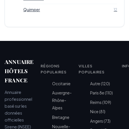
Quimper
12
ANNUAIRE
RÉGIONS
VILLES
IN
HÔTELS
POPULAIRES
POPULAIRES
FRANCE
Occitanie
Autre (120)
Annuaire
Auvergne-
Paris 8e (110)
professionnel
Rhône-
Reims (109)
basé sur les
Alpes
Nice (81)
données
Bretagne
officielles
Angers (73)
Sirene (INSEE)
Nouvelle-