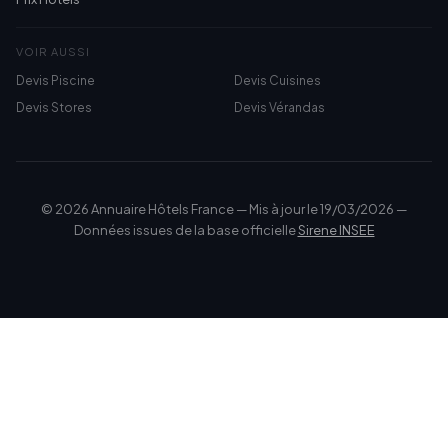
VOIR AUSSI
Devis Piscine
Devis Cuisines
Devis Stores
Devis Vérandas
© 2026 Annuaire Hôtels France — Mis à jour le 19/03/2026 —
Données issues de la base officielle
Sirene INSEE