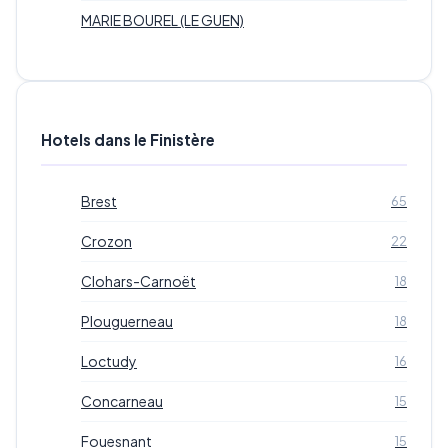
MARIE BOUREL (LE GUEN)
Hotels dans le Finistère
Brest
65
Crozon
22
Clohars-Carnoët
18
Plouguerneau
18
Loctudy
16
Concarneau
15
Fouesnant
15