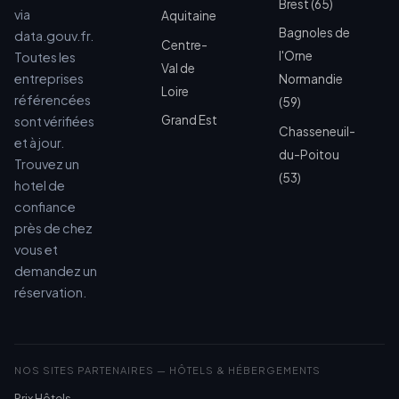
Brest (65)
via
Aquitaine
Bagnoles de
data.gouv.fr.
Centre-
l'Orne
Toutes les
Val de
entreprises
Normandie
Loire
référencées
(59)
Grand Est
sont vérifiées
Chasseneuil-
et à jour.
du-Poitou
Trouvez un
(53)
hotel de
confiance
près de chez
vous et
demandez un
réservation.
NOS SITES PARTENAIRES — HÔTELS & HÉBERGEMENTS
Prix Hôtels