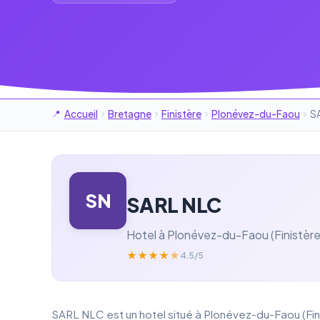
Accueil
Bretagne
Finistère
Plonévez-du-Faou
S
SN
SARL NLC
Hotel à Plonévez-du-Faou (Finistère
★
★
★
★
★
4.5/5
SARL NLC est un hotel situé à Plonévez-du-Faou (Fini