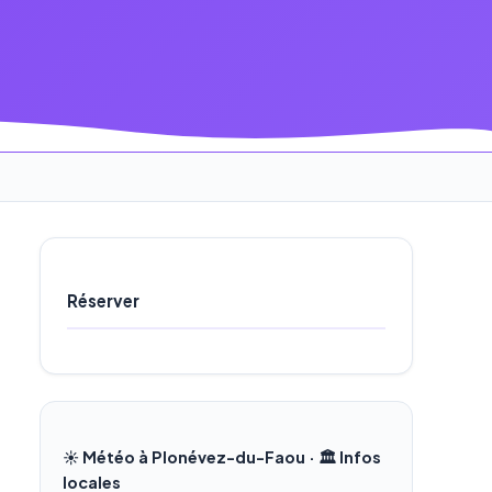
Réserver
☀️ Météo à Plonévez-du-Faou · 🏛️ Infos
locales