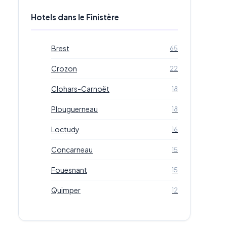
Hotels dans le Finistère
Brest
65
Crozon
22
Clohars-Carnoët
18
Plouguerneau
18
Loctudy
16
Concarneau
15
Fouesnant
15
Quimper
12