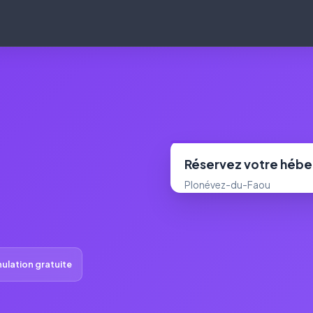
Réservez votre héb
Plonévez-du-Faou
ulation gratuite