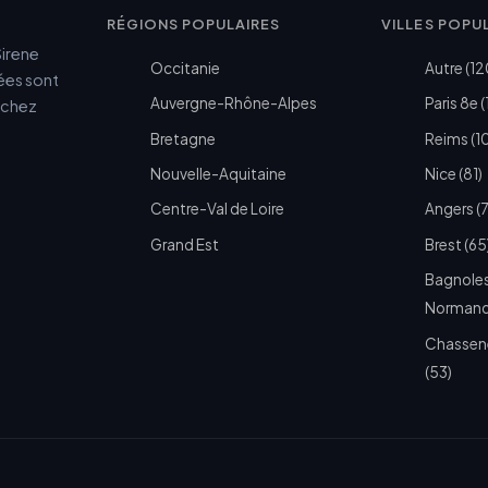
RÉGIONS POPULAIRES
VILLES POPU
Sirene
Occitanie
Autre (12
cées sont
Auvergne-Rhône-Alpes
Paris 8e (
e chez
Bretagne
Reims (1
Nouvelle-Aquitaine
Nice (81)
Centre-Val de Loire
Angers (
Grand Est
Brest (65
Bagnoles
Normandi
Chassen
(53)