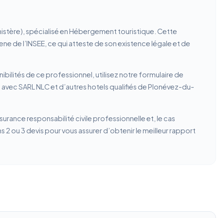
nistère), spécialisé en Hébergement touristique. Cette
rene de l’INSEE, ce qui atteste de son existence légale et de
ibilités de ce professionnel, utilisez notre formulaire de
 avec SARL NLC et d’autres hotels qualifiés de Plonévez-du-
ssurance responsabilité civile professionnelle et, le cas
2 ou 3 devis pour vous assurer d’obtenir le meilleur rapport