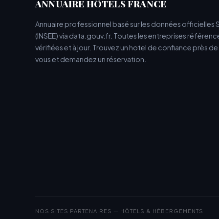
ANNUAIRE HÔTELS FRANCE
Annuaire professionnel basé sur les données officielles 
(INSEE) via data.gouv.fr. Toutes les entreprises référen
vérifiées et à jour. Trouvez un hotel de confiance près d
vous et demandez un réservation.
NOS SITES PARTENAIRES — HÔTELS & HÉBERGEMENTS