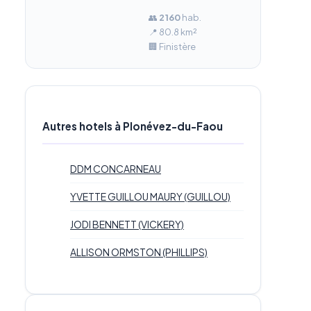
👥
2 160
hab.
📍 80.8 km²
🏢 Finistère
Autres hotels à Plonévez-du-Faou
DDM CONCARNEAU
YVETTE GUILLOU MAURY (GUILLOU)
JODI BENNETT (VICKERY)
ALLISON ORMSTON (PHILLIPS)