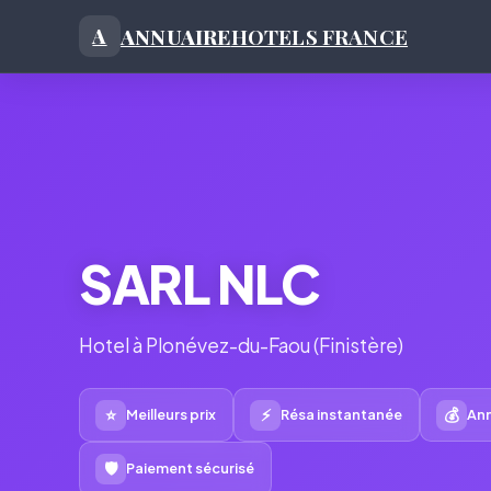
ANNUAIRE
HOTELS FRANCE
A
SARL NLC
Hotel à Plonévez-du-Faou (Finistère)
⭐
⚡
💰
Meilleurs prix
Résa instantanée
Ann
🛡
Paiement sécurisé