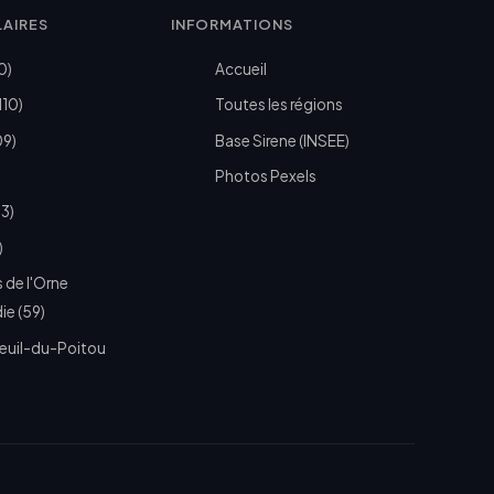
LAIRES
INFORMATIONS
0)
Accueil
110)
Toutes les régions
09)
Base Sirene (INSEE)
Photos Pexels
73)
)
 de l'Orne
e (59)
euil-du-Poitou