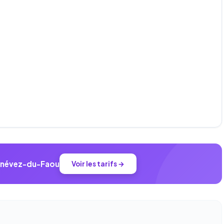
lonévez-du-Faou
Voir les tarifs →