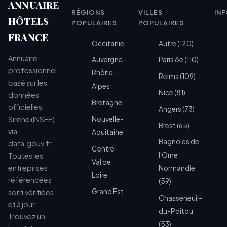
ANNUAIRE
RÉGIONS
VILLES
IN
HÔTELS
POPULAIRES
POPULAIRES
FRANCE
Occitanie
Autre (120)
Annuaire
Auvergne-
Paris 8e (110)
professionnel
Rhône-
Reims (109)
basé sur les
Alpes
Nice (81)
données
Bretagne
officielles
Angers (73)
Sirene (INSEE)
Nouvelle-
Brest (65)
via
Aquitaine
Bagnoles de
data.gouv.fr.
Centre-
l'Orne
Toutes les
Val de
entreprises
Normandie
Loire
référencées
(59)
Grand Est
sont vérifiées
Chasseneuil-
et à jour.
du-Poitou
Trouvez un
(53)