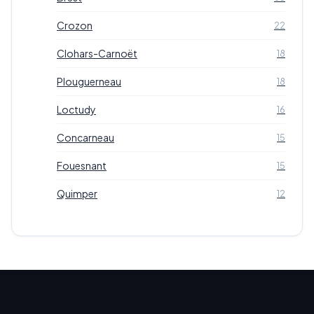
Crozon
22
Clohars-Carnoët
18
Plouguerneau
18
Loctudy
16
Concarneau
15
Fouesnant
15
Quimper
12