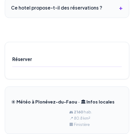
Ce hotel propose-t-il des réservations ?
Réserver
☀️ Météo à Plonévez-du-Faou · 🏛️ Infos locales
👥
2 160
hab.
📍 80.8 km²
🏢 Finistère