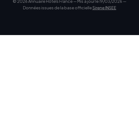
© 2026 Annuaire Hôtels France — Mis à jour le 19/03/2026 —
Données issues de la base officielle
Sirene INSEE