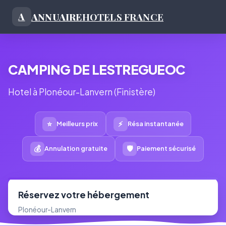
ANNUAIRE
HOTELS FRANCE
A
CAMPING DE LESTREGUEOC
Hotel à Plonéour-Lanvern (Finistère)
⭐
⚡
Meilleurs prix
Résa instantanée
💰
🛡
Annulation gratuite
Paiement sécurisé
Réservez votre hébergement
Plonéour-Lanvern