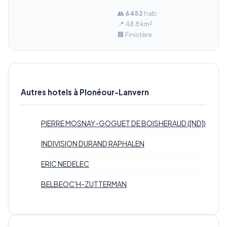
👥
6 452
hab.
📍 48.8 km²
🏢 Finistère
Autres hotels à Plonéour-Lanvern
PIERRE MOSNAY-GOGUET DE BOISHERAUD ([ND])
INDIVISION DURAND RAPHALEN
ERIC NEDELEC
BELBEOC'H-ZUTTERMAN