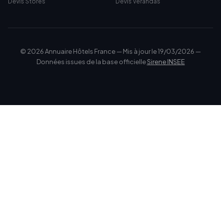
Devis Stores
Devis Vérandas
© 2026 Annuaire Hôtels France — Mis à jour le 19/03/2026 —
Données issues de la base officielle
Sirene INSEE