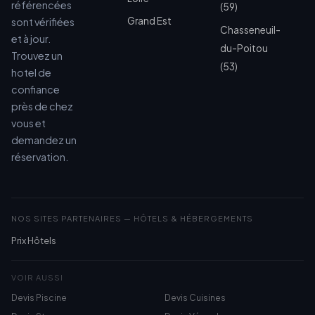
référencées
(59)
Grand Est
sont vérifiées
Chasseneuil-
et à jour.
du-Poitou
Trouvez un
(53)
hotel de
confiance
près de chez
vous et
demandez un
réservation.
NOS SITES PARTENAIRES — HÔTELS & HÉBERGEMENTS
Prix Hôtels
VOIR AUSSI
Devis Piscine
Devis Cuisines