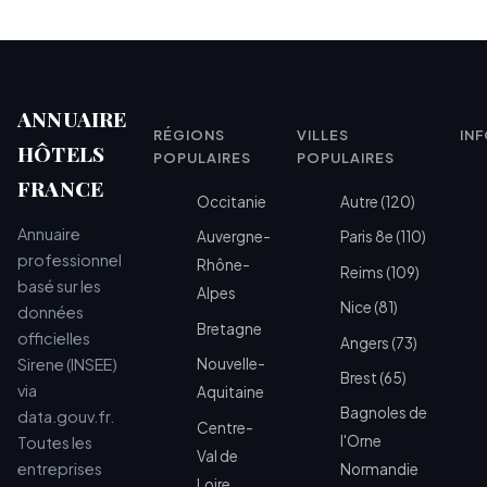
ANNUAIRE
RÉGIONS
VILLES
IN
HÔTELS
POPULAIRES
POPULAIRES
FRANCE
Occitanie
Autre (120)
Annuaire
Auvergne-
Paris 8e (110)
professionnel
Rhône-
Reims (109)
basé sur les
Alpes
Nice (81)
données
Bretagne
officielles
Angers (73)
Sirene (INSEE)
Nouvelle-
Brest (65)
via
Aquitaine
Bagnoles de
data.gouv.fr.
Centre-
l'Orne
Toutes les
Val de
entreprises
Normandie
Loire