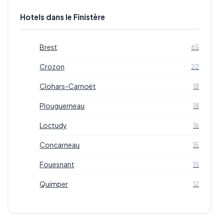
Hotels dans le Finistère
Brest
65
Crozon
22
Clohars-Carnoët
18
Plouguerneau
18
Loctudy
16
Concarneau
15
Fouesnant
15
Quimper
12