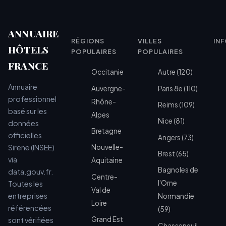
ANNUAIRE
RÉGIONS
VILLES
IN
HÔTELS
POPULAIRES
POPULAIRES
FRANCE
Occitanie
Autre (120)
Annuaire
Auvergne-
Paris 8e (110)
professionnel
Rhône-
Reims (109)
basé sur les
Alpes
Nice (81)
données
Bretagne
officielles
Angers (73)
Sirene (INSEE)
Nouvelle-
Brest (65)
via
Aquitaine
Bagnoles de
data.gouv.fr.
Centre-
l'Orne
Toutes les
Val de
entreprises
Normandie
Loire
référencées
(59)
Grand Est
sont vérifiées
Chasseneuil-