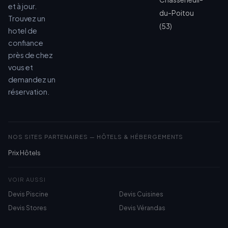
et à jour.
du-Poitou
Trouvez un
(53)
hotel de
confiance
près de chez
vous et
demandez un
réservation.
NOS SITES PARTENAIRES — HÔTELS & HÉBERGEMENTS
Prix Hôtels
VOIR AUSSI
Devis Piscine
Devis Cuisines
Devis Stores
Devis Vérandas