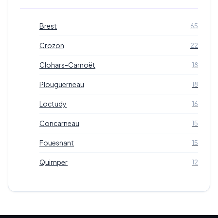
Brest
65
Crozon
22
Clohars-Carnoët
18
Plouguerneau
18
Loctudy
16
Concarneau
15
Fouesnant
15
Quimper
12