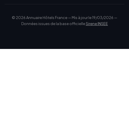
© 2026 Annuaire Hôtels France — Mis à jour le 19/03/2026 —
Données issues de la base officielle
Sirene INSEE