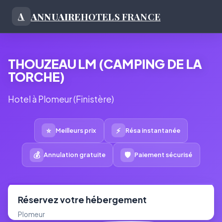
ANNUAIRE
HOTELS FRANCE
A
THOUZEAU LM (CAMPING DE LA
TORCHE)
Hotel à Plomeur (Finistère)
⭐
⚡
Meilleurs prix
Résa instantanée
💰
🛡
Annulation gratuite
Paiement sécurisé
Réservez votre hébergement
Plomeur