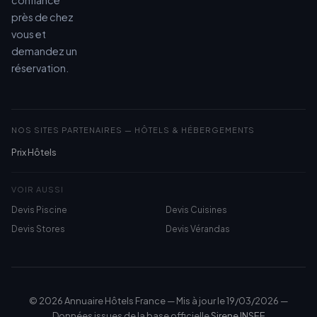
confiance
près de chez
vous et
demandez un
réservation.
NOS SITES PARTENAIRES — HÔTELS & HÉBERGEMENTS
Prix Hôtels
VOIR AUSSI
Devis Piscine
Devis Cuisines
Devis Stores
Devis Vérandas
© 2026 Annuaire Hôtels France — Mis à jour le 19/03/2026 —
Données issues de la base officielle
Sirene INSEE