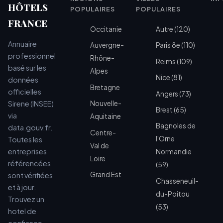
HÔTELS
POPULAIRES
POPULAIRES
FRANCE
Occitanie
Autre (120)
Annuaire
Auvergne-
Paris 8e (110)
professionnel
Rhône-
Reims (109)
basé sur les
Alpes
Nice (81)
données
Bretagne
officielles
Angers (73)
Sirene (INSEE)
Nouvelle-
Brest (65)
via
Aquitaine
Bagnoles de
data.gouv.fr.
Centre-
l'Orne
Toutes les
Val de
entreprises
Normandie
Loire
référencées
(59)
Grand Est
sont vérifiées
Chasseneuil-
et à jour.
du-Poitou
Trouvez un
(53)
hotel de