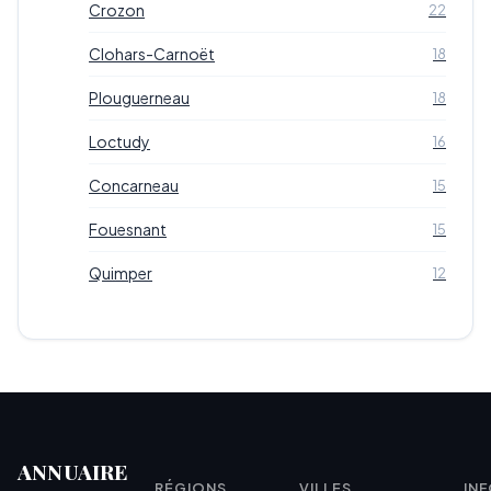
Crozon
22
Clohars-Carnoët
18
Plouguerneau
18
Loctudy
16
Concarneau
15
Fouesnant
15
Quimper
12
ANNUAIRE
RÉGIONS
VILLES
IN