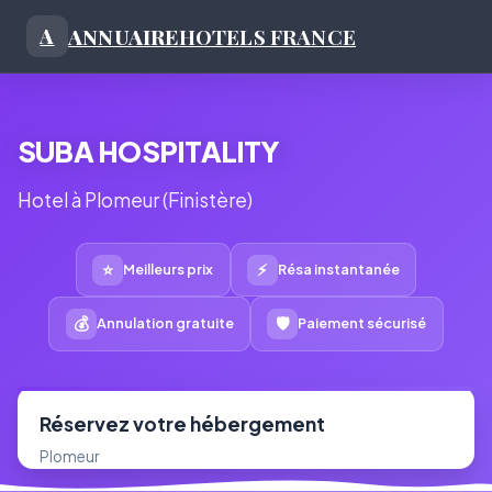
ANNUAIRE
HOTELS FRANCE
A
SUBA HOSPITALITY
Hotel à Plomeur (Finistère)
⭐
⚡
Meilleurs prix
Résa instantanée
💰
🛡
Annulation gratuite
Paiement sécurisé
Réservez votre hébergement
Plomeur