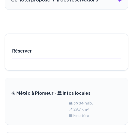
Réserver
☀️ Météo à Plomeur · 🏛️ Infos locales
👥
3 904
hab.
📍 29.7 km²
🏢 Finistère