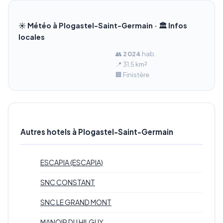
☀️ Météo à Plogastel-Saint-Germain · 🏛️ Infos
locales
👥
2 024
hab.
📍 31.5 km²
🏢 Finistère
Autres hotels à Plogastel-Saint-Germain
ESCAPIA (ESCAPIA)
SNC CONSTANT
SNC LE GRAND MONT
MANOIR DU HILGUY