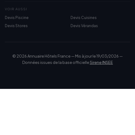
VOIR AUSSI
Devis Piscine
Devis Cuisines
Devis Stores
Devis Vérandas
© 2026 Annuaire Hôtels France — Mis à jour le 19/03/2026 —
Données issues de la base officielle
Sirene INSEE