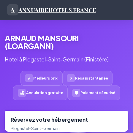
ANNUAIRE
HOTELS FRANCE
A
ARNAUD MANSOURI
(LOARGANN)
Hotel à Plogastel-Saint-Germain (Finistère)
⭐
⚡
Meilleurs prix
Résa instantanée
💰
🛡
Annulation gratuite
Paiement sécurisé
Réservez votre hébergement
Plogastel-Saint-Germain