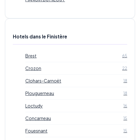
Hotels dans le Finistère
Brest
65
Crozon
22
Clohars-Carnoët
18
Plouguerneau
18
Loctudy
16
Concarneau
15
Fouesnant
15