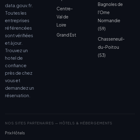
Bagnoles de
data.gouv.fr.
Centre-
l'Orne
Toutes les
Val de
entreprises
Normandie
Loire
référencées
(59)
Grand Est
sont vérifiées
Chasseneuil-
et à jour.
du-Poitou
Trouvez un
(53)
hotel de
confiance
près de chez
vous et
demandez un
réservation.
NOS SITES PARTENAIRES — HÔTELS & HÉBERGEMENTS
Prix Hôtels