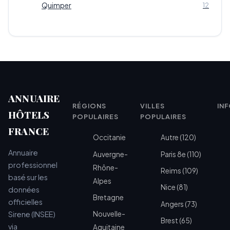
Quimper
12
ANNUAIRE
RÉGIONS
VILLES
IN
HÔTELS
POPULAIRES
POPULAIRES
FRANCE
Occitanie
Autre (120)
Annuaire
Auvergne-
Paris 8e (110)
professionnel
Rhône-
Reims (109)
basé sur les
Alpes
Nice (81)
données
Bretagne
officielles
Angers (73)
Sirene (INSEE)
Nouvelle-
Brest (65)
via
Aquitaine