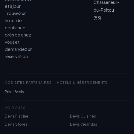
Chasseneuil-
et à jour.
du-Poitou
Trouvez un
(53)
hotel de
confiance
près de chez
vous et
demandez un
réservation.
NOS SITES PARTENAIRES — HÔTELS & HÉBERGEMENTS
Prix Hôtels
VOIR AUSSI
Devis Piscine
Devis Cuisines
Devis Stores
Devis Vérandas