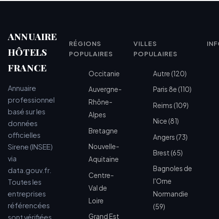
ANNUAIRE
RÉGIONS
VILLES
IN
HÔTELS
POPULAIRES
POPULAIRES
FRANCE
Occitanie
Autre (120)
Annuaire
Auvergne-
Paris 8e (110)
professionnel
Rhône-
Reims (109)
basé sur les
Alpes
Nice (81)
données
Bretagne
officielles
Angers (73)
Sirene (INSEE)
Nouvelle-
Brest (65)
via
Aquitaine
Bagnoles de
data.gouv.fr.
Centre-
l'Orne
Toutes les
Val de
entreprises
Normandie
Loire
référencées
(59)
Grand Est
sont vérifiées