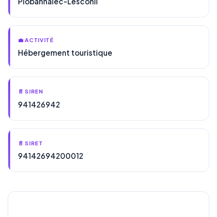
Plobannalec-Lesconil
💼 ACTIVITÉ
Hébergement touristique
📄 SIREN
941426942
📄 SIRET
94142694200012