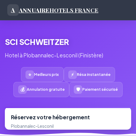
ANNUAIRE
HOTELS FRANCE
A
SCI SCHWEITZER
Hotel à Plobannalec-Lesconil (Finistère)
⭐
⚡
Meilleurs prix
Résa instantanée
💰
🛡
Annulation gratuite
Paiement sécurisé
Réservez votre hébergement
Plobannalec-Lesconil