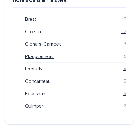
Brest
65
Crozon
22
Clohars-Carnoët
18
Plouguerneau
18
Loctudy
16
Concarneau
15
Fouesnant
15
Quimper
12