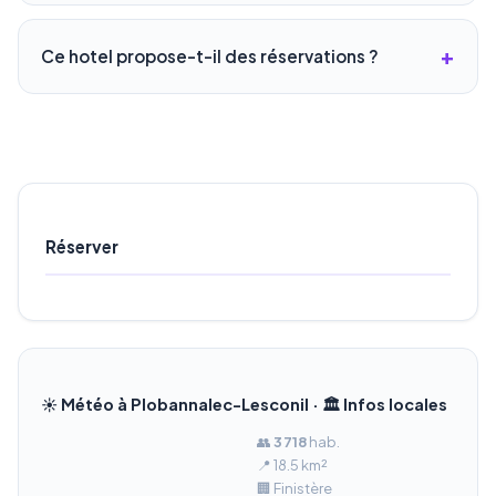
Ce hotel propose-t-il des réservations ?
Réserver
☀️ Météo à Plobannalec-Lesconil · 🏛️ Infos locales
👥
3 718
hab.
📍 18.5 km²
🏢 Finistère