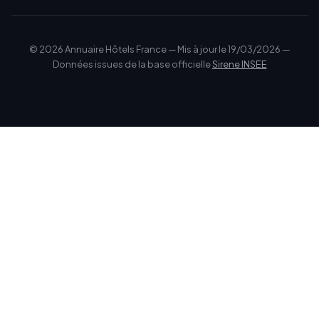
© 2026 Annuaire Hôtels France — Mis à jour le 19/03/2026 —
Données issues de la base officielle
Sirene INSEE