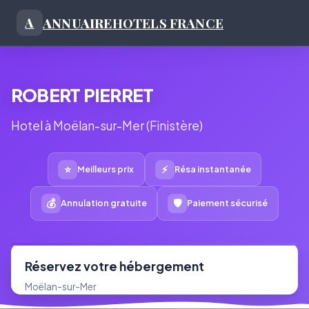
ANNUAIRE
HOTELS FRANCE
A
ROBERT PIERRET
Hotel à Moëlan-sur-Mer (Finistère)
⭐
⚡
Meilleurs prix
Résa instantanée
💰
🛡
Annulation gratuite
Paiement sécurisé
Réservez votre hébergement
Moëlan-sur-Mer