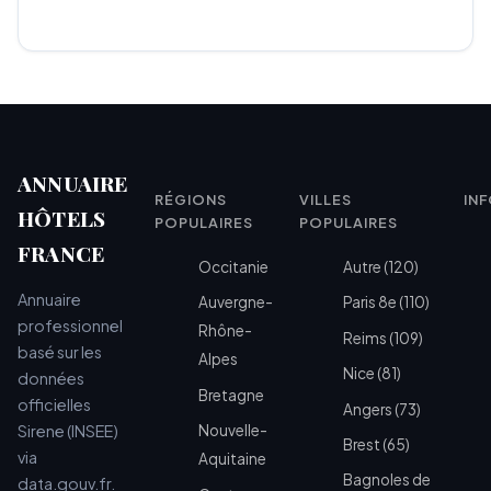
ANNUAIRE
RÉGIONS
VILLES
IN
HÔTELS
POPULAIRES
POPULAIRES
FRANCE
Occitanie
Autre (120)
Annuaire
Auvergne-
Paris 8e (110)
professionnel
Rhône-
Reims (109)
basé sur les
Alpes
Nice (81)
données
Bretagne
officielles
Angers (73)
Sirene (INSEE)
Nouvelle-
Brest (65)
via
Aquitaine
Bagnoles de
data.gouv.fr.