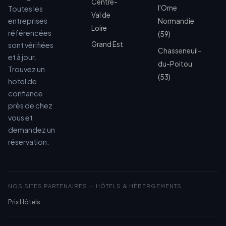
Centre-
l'Orne
Toutes les
Val de
entreprises
Normandie
Loire
référencées
(59)
Grand Est
sont vérifiées
Chasseneuil-
et à jour.
du-Poitou
Trouvez un
(53)
hotel de
confiance
près de chez
vous et
demandez un
réservation.
NOS SITES PARTENAIRES — HÔTELS & HÉBERGEMENTS
Prix Hôtels