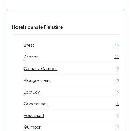
Hotels dans le Finistère
Brest
65
Crozon
22
Clohars-Carnoët
18
Plouguerneau
18
Loctudy
16
Concarneau
15
Fouesnant
15
Quimper
12