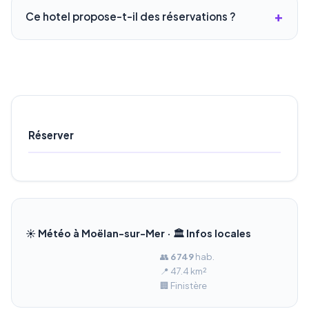
Ce hotel propose-t-il des réservations ?
Réserver
☀️ Météo à Moëlan-sur-Mer · 🏛️ Infos locales
👥
6 749
hab.
📍 47.4 km²
🏢 Finistère