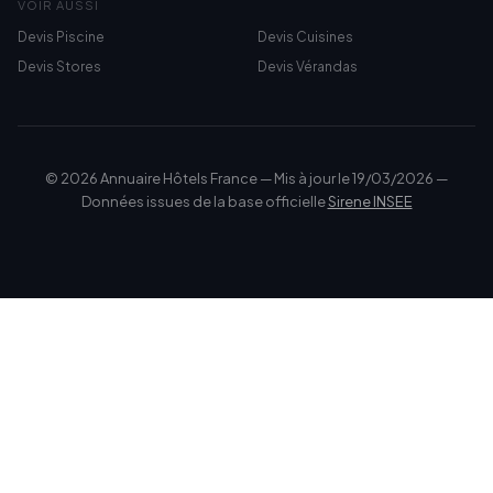
VOIR AUSSI
Devis Piscine
Devis Cuisines
Devis Stores
Devis Vérandas
© 2026 Annuaire Hôtels France — Mis à jour le 19/03/2026 —
Données issues de la base officielle
Sirene INSEE