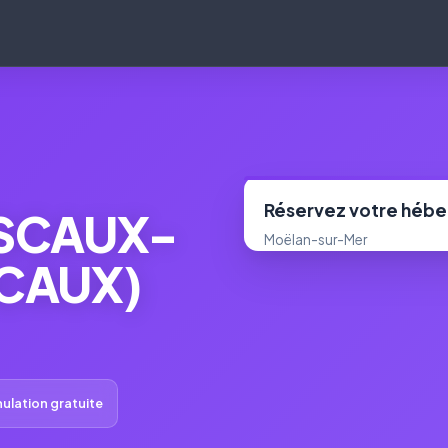
Réservez votre héb
ESCAUX-
Moëlan-sur-Mer
CAUX)
ulation gratuite