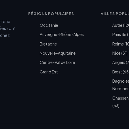
RÉGIONS POPULAIRES
VILLES POPU
Sirene
Occitanie
Autre (12
cées sont
Auvergne-Rhône-Alpes
Paris 8e (
e chez
Bretagne
Reims (1
Nouvelle-Aquitaine
Nice (81)
Centre-Val de Loire
Angers (
Grand Est
Brest (65
Bagnoles
Normandi
Chassen
(53)