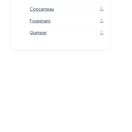
Concarneau
15
Fouesnant
15
Quimper
12