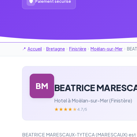
🛡
Paiement sécurisé
Accueil
Bretagne
Finistère
Moëlan-sur-Mer
BEAT
BM
BEATRICE MARESC
Hotel à Moëlan-sur-Mer (Finistère)
★
★
★
★
★
4.7/5
BEATRICE MARESCAUX-TYTECA (MARESCAUX) est un hot