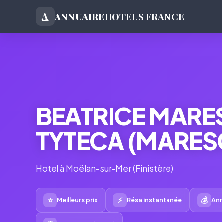
ANNUAIRE
HOTELS FRANCE
A
BEATRICE MAR
TYTECA (MARES
Hotel à Moëlan-sur-Mer (Finistère)
⭐
⚡
💰
Meilleurs prix
Résa instantanée
Ann