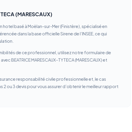
YTECA (MARESCAUX)
el basé à Moëlan-sur-Mer (Finistère), spécialisé en
encée dans la base officielle Sirene de l’INSEE, ce qui
lation.
ibilités de ce professionnel, utilisez notre formulaire de
tion avec BEATRICE MARESCAUX-TYTECA (MARESCAUX) et
ssurance responsabilité civile professionnelle et, le cas
2 ou 3 devis pour vous assurer d’obtenir le meilleur rapport