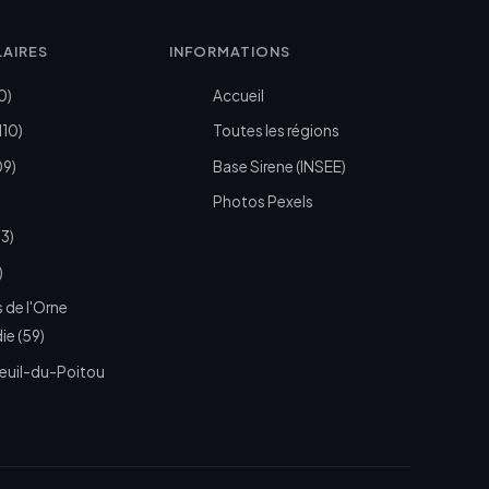
LAIRES
INFORMATIONS
0)
Accueil
110)
Toutes les régions
09)
Base Sirene (INSEE)
Photos Pexels
73)
)
 de l'Orne
e (59)
euil-du-Poitou