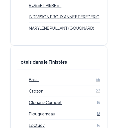
ROBERT PIERRET
INDIVISION PROUX ANNE ET FREDERIC
MARYLENE PUILLANT (GOUGNARD)
Hotels dans le Finistère
Brest
65
Crozon
22
Clohars-Carnoët
18
Plouguerneau
18
Loctudy
16