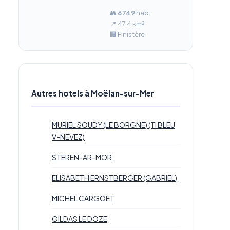
👥
6 749
hab.
📍 47.4 km²
🏢 Finistère
Autres hotels à Moëlan-sur-Mer
MURIEL SOUDY (LE BORGNE) (TI BLEU
V-NEVEZ)
STEREN-AR-MOR
ELISABETH ERNSTBERGER (GABRIEL)
MICHEL CARGOET
GILDAS LE DOZE