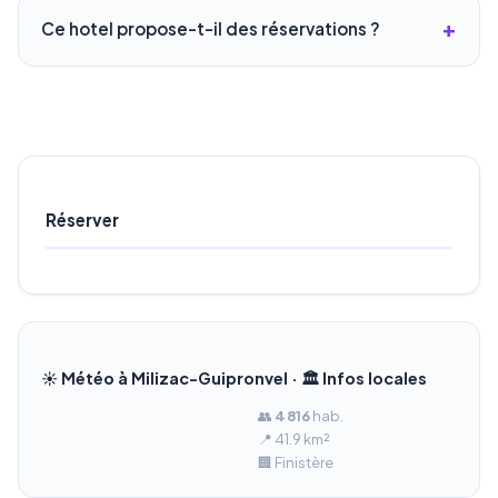
Ce hotel propose-t-il des réservations ?
Réserver
☀️ Météo à Milizac-Guipronvel · 🏛️ Infos locales
👥
4 816
hab.
📍 41.9 km²
🏢 Finistère