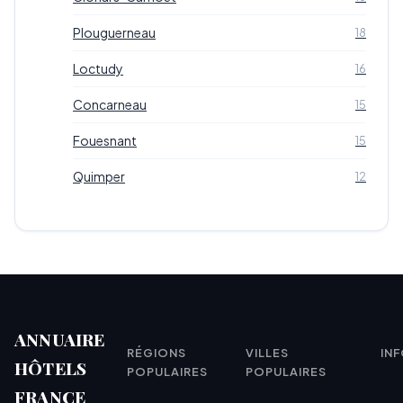
Plouguerneau
18
Loctudy
16
Concarneau
15
Fouesnant
15
Quimper
12
ANNUAIRE
RÉGIONS
VILLES
IN
HÔTELS
POPULAIRES
POPULAIRES
FRANCE