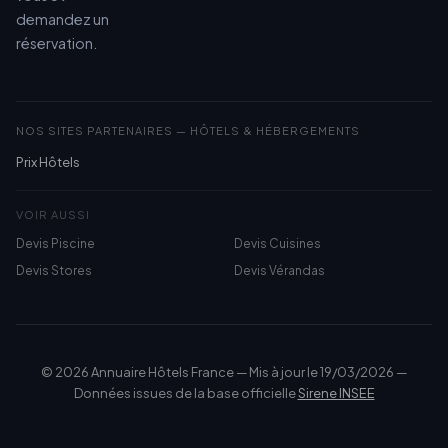
demandez un
réservation.
NOS SITES PARTENAIRES — HÔTELS & HÉBERGEMENTS
Prix Hôtels
VOIR AUSSI
Devis Piscine
Devis Cuisines
Devis Stores
Devis Vérandas
© 2026 Annuaire Hôtels France — Mis à jour le 19/03/2026 —
Données issues de la base officielle
Sirene INSEE