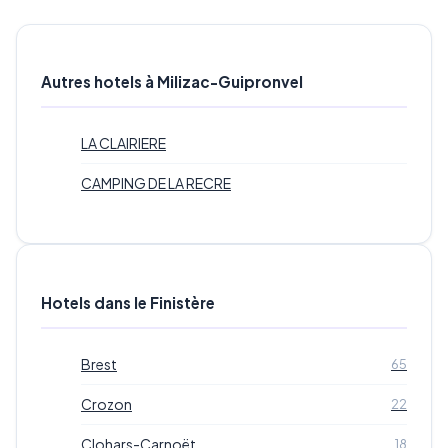
Autres hotels à Milizac-Guipronvel
LA CLAIRIERE
CAMPING DE LA RECRE
Hotels dans le Finistère
Brest
65
Crozon
22
Clohars-Carnoët
18