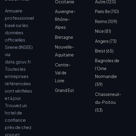
Occitanie
Autre (120)
Annuaire
Auvergne-
Paris 8e (110)
professionnel
Rhône-
Reims (109)
basé sur les
Alpes
Nice (81)
données
Bretagne
officielles
Angers (73)
Sirene (INSEE)
Nouvelle-
Brest (65)
via
Aquitaine
Bagnoles de
data.gouv.fr.
Centre-
l'Orne
Toutes les
Val de
entreprises
Normandie
Loire
référencées
(59)
Grand Est
sont vérifiées
Chasseneuil-
et à jour.
du-Poitou
Trouvez un
(53)
hotel de
confiance
près de chez
vous et