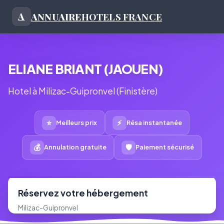
ANNUAIRE
HOTELS FRANCE
A
ELIANE BRIANT (JAOUEN)
Hotel à Milizac-Guipronvel (Finistère)
⭐
⚡
Meilleurs prix
Résa instantanée
💰
🛡
Annulation gratuite
Paiement sécurisé
Réservez votre hébergement
Milizac-Guipronvel