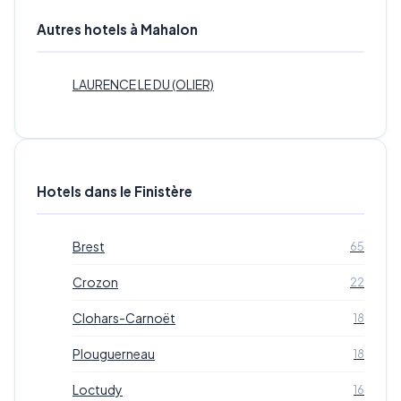
Autres hotels à Mahalon
LAURENCE LE DU (OLIER)
Hotels dans le Finistère
Brest
65
Crozon
22
Clohars-Carnoët
18
Plouguerneau
18
Loctudy
16