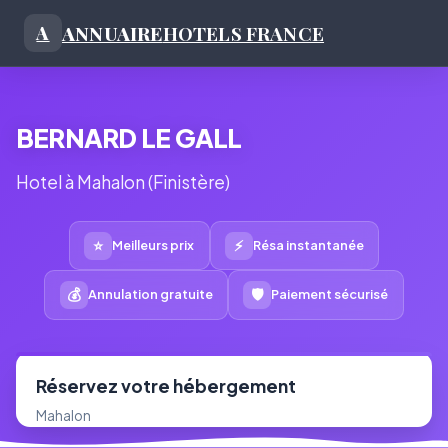
ANNUAIRE
HOTELS FRANCE
A
BERNARD LE GALL
Hotel à Mahalon (Finistère)
⭐
⚡
Meilleurs prix
Résa instantanée
💰
🛡
Annulation gratuite
Paiement sécurisé
Réservez votre hébergement
Mahalon