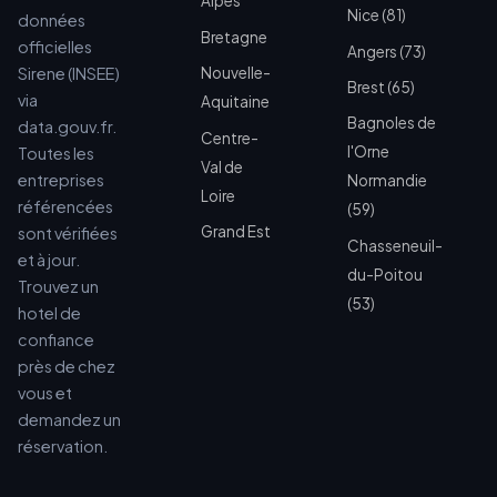
Alpes
Nice (81)
données
Bretagne
officielles
Angers (73)
Sirene (INSEE)
Nouvelle-
Brest (65)
via
Aquitaine
Bagnoles de
data.gouv.fr.
Centre-
l'Orne
Toutes les
Val de
entreprises
Normandie
Loire
référencées
(59)
Grand Est
sont vérifiées
Chasseneuil-
et à jour.
du-Poitou
Trouvez un
(53)
hotel de
confiance
près de chez
vous et
demandez un
réservation.