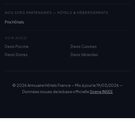
NOS SITES PARTENAIRES — HÔTELS & HÉBERGEMENTS
Prix Hôtels
VOIR AUSSI
Devis Piscine
Devis Cuisines
Devis Stores
Devis Vérandas
© 2026 Annuaire Hôtels France — Mis à jour le 19/03/2026 —
Données issues de la base officielle
Sirene INSEE