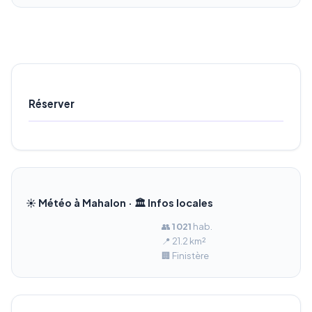
Réserver
☀️ Météo à Mahalon · 🏛️ Infos locales
👥
1 021
hab.
📍 21.2 km²
🏢 Finistère