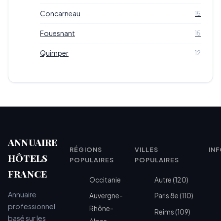
Concarneau
15
Fouesnant
15
Quimper
12
ANNUAIRE
RÉGIONS
VILLES
IN
HÔTELS
POPULAIRES
POPULAIRES
FRANCE
Occitanie
Autre (120)
Annuaire
Auvergne-
Paris 8e (110)
professionnel
Rhône-
Reims (109)
basé sur les