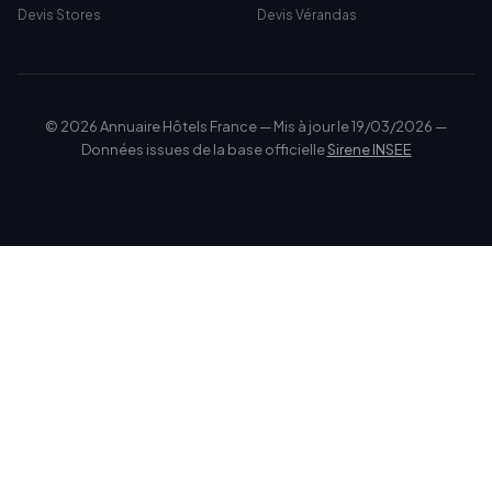
Devis Stores
Devis Vérandas
© 2026 Annuaire Hôtels France — Mis à jour le 19/03/2026 —
Données issues de la base officielle
Sirene INSEE