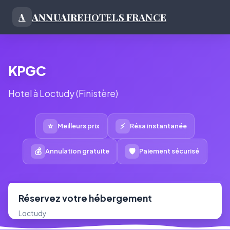
ANNUAIRE
HOTELS FRANCE
A
KPGC
Hotel à Loctudy (Finistère)
⭐
⚡
Meilleurs prix
Résa instantanée
💰
🛡
Annulation gratuite
Paiement sécurisé
Réservez votre hébergement
Loctudy