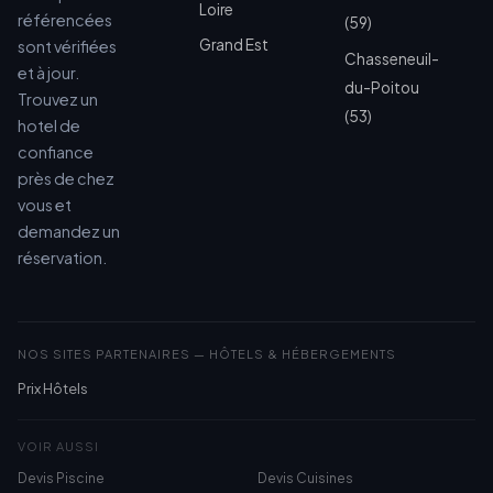
Loire
référencées
(59)
Grand Est
sont vérifiées
Chasseneuil-
et à jour.
du-Poitou
Trouvez un
(53)
hotel de
confiance
près de chez
vous et
demandez un
réservation.
NOS SITES PARTENAIRES — HÔTELS & HÉBERGEMENTS
Prix Hôtels
VOIR AUSSI
Devis Piscine
Devis Cuisines