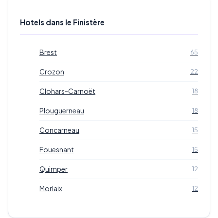
Hotels dans le Finistère
Brest
65
Crozon
22
Clohars-Carnoët
18
Plouguerneau
18
Concarneau
15
Fouesnant
15
Quimper
12
Morlaix
12