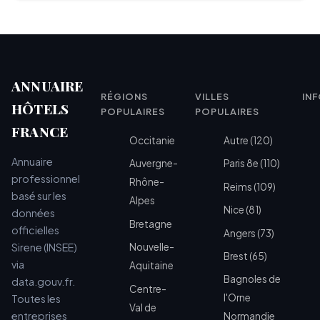
ANNUAIRE
RÉGIONS
VILLES
IN
HÔTELS
POPULAIRES
POPULAIRES
FRANCE
Occitanie
Autre (120)
Annuaire
Auvergne-
Paris 8e (110)
professionnel
Rhône-
Reims (109)
basé sur les
Alpes
Nice (81)
données
Bretagne
officielles
Angers (73)
Sirene (INSEE)
Nouvelle-
Brest (65)
via
Aquitaine
Bagnoles de
data.gouv.fr.
Centre-
l'Orne
Toutes les
Val de
entreprises
Normandie