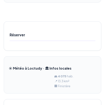
Réserver
☀️ Météo à Loctudy · 🏛️ Infos locales
👥
4 075
hab.
📍 13.3 km²
🏢 Finistère