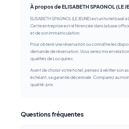
À propos de ELISABETH SPAGNOL (LE J
ELISABETH SPAGNOL (LE JEUNE) est un hotel basé à L
Cette entreprise est référencée dans la base officie
et de son immatriculation.
Pour obtenir une réservation ou connaître les dispon
demande de réservation. Vous serez mis en relatio
qualifiés de Locquirec.
Avant de choisir votre hotel, pensez à vérifier son a
échéant, sa garantie décennale. Comparez au moins 
qualité-prix.
Questions fréquentes