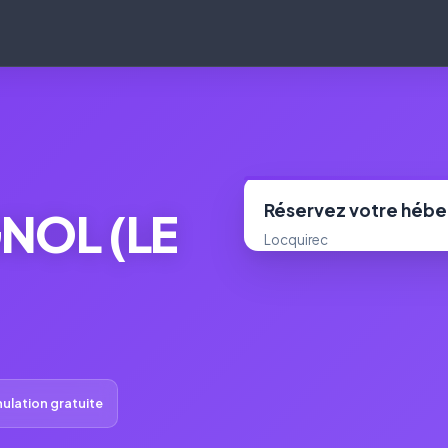
Réservez votre héb
NOL (LE
Locquirec
ulation gratuite