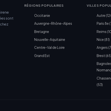
RÉGIONS POPULAIRES
VILLES POPU
Sirene
Occitanie
Autre (12
cées sont
Auvergne-Rhône-Alpes
Paris 8e (
e chez
Bretagne
Reims (1
Nouvelle-Aquitaine
Nice (81)
Centre-Val de Loire
Angers (
Grand Est
Brest (65
Bagnoles
Normandi
Chassen
(53)