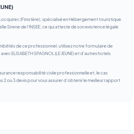
EUNE)
ocquirec (Finistère), spécialisé en Hébergement touristique.
lle Sirene de l’INSEE, ce qui atteste de son existence légale
ibilités de ce professionnel, utilisez notre formulaire de
n avec ELISABETH SPAGNOL (LE JEUNE) et d’autres hotels
ssurance responsabilité civile professionnelle et, le cas
2 ou 3 devis pour vous assurer d’obtenir le meilleur rapport