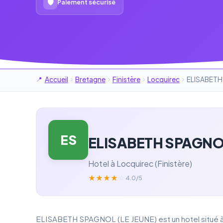
🛡
Paiement sécurisé
Accueil
Bretagne
Finistère
Locquirec
ELISABETH
ES
ELISABETH SPAGNOL
Hotel à Locquirec (Finistère)
★
★
★
★
☆
4.0/5
ELISABETH SPAGNOL (LE JEUNE) est un hotel situé à L