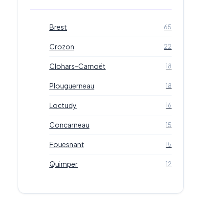
Brest
65
Crozon
22
Clohars-Carnoët
18
Plouguerneau
18
Loctudy
16
Concarneau
15
Fouesnant
15
Quimper
12