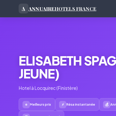
ANNUAIRE
HOTELS FRANCE
A
ELISABETH SPAG
JEUNE)
Hotel à Locquirec (Finistère)
⭐
⚡
💰
Meilleurs prix
Résa instantanée
Ann