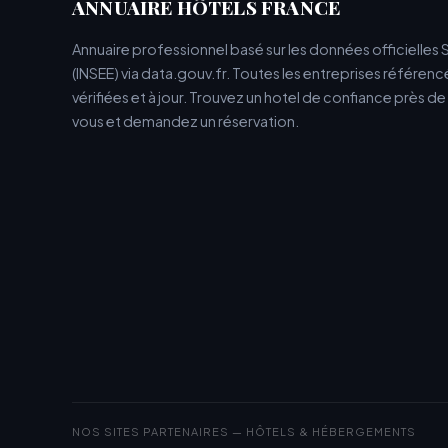
ANNUAIRE HÔTELS FRANCE
Annuaire professionnel basé sur les données officielles 
(INSEE) via data.gouv.fr. Toutes les entreprises référen
vérifiées et à jour. Trouvez un hotel de confiance près d
vous et demandez un réservation.
NOS SITES PARTENAIRES — HÔTELS & HÉBERGEMENTS