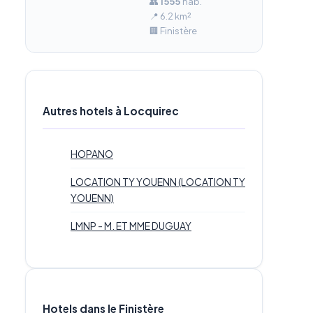
👥
1 555
hab.
📍 6.2 km²
🏢 Finistère
Autres hotels à Locquirec
HOPANO
LOCATION TY YOUENN (LOCATION TY
YOUENN)
LMNP - M. ET MME DUGUAY
Hotels dans le Finistère