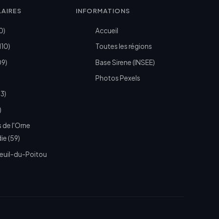
LAIRES
INFORMATIONS
0)
Accueil
110)
Toutes les régions
09)
Base Sirene (INSEE)
Photos Pexels
73)
)
 de l'Orne
e (59)
euil-du-Poitou