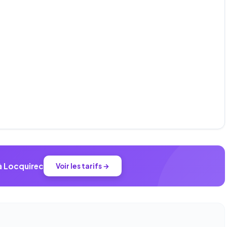
à Locquirec
Voir les tarifs →