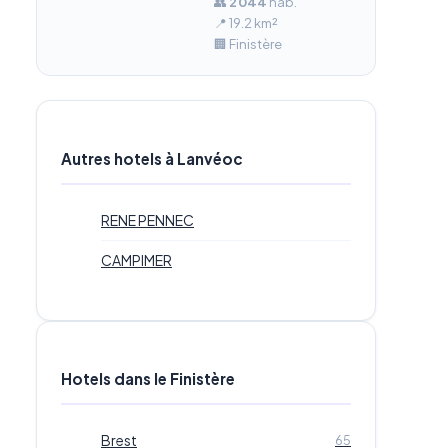
👥
2 044
hab.
📍 19.2 km²
🏢 Finistère
Autres hotels à Lanvéoc
RENE PENNEC
CAMPIMER
Hotels dans le Finistère
Brest
65