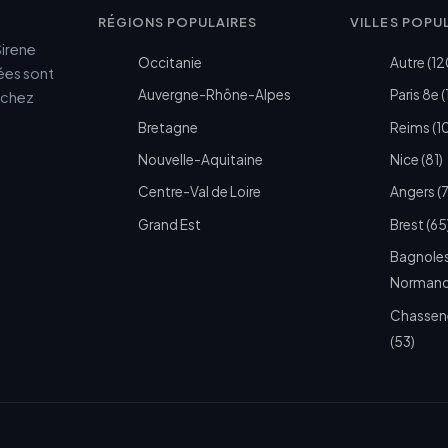
RÉGIONS POPULAIRES
VILLES POPU
Sirene
Occitanie
Autre (12
cées sont
Auvergne-Rhône-Alpes
Paris 8e (
e chez
Bretagne
Reims (1
Nouvelle-Aquitaine
Nice (81)
Centre-Val de Loire
Angers (
Grand Est
Brest (65
Bagnoles
Normandi
Chassen
(53)