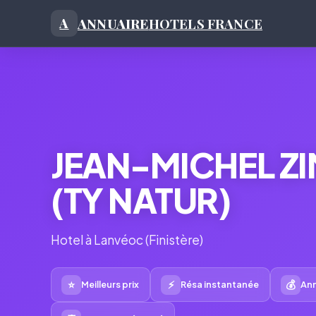
ANNUAIRE
HOTELS FRANCE
A
JEAN-MICHEL Z
(TY NATUR)
Hotel à Lanvéoc (Finistère)
⭐
⚡
💰
Meilleurs prix
Résa instantanée
Ann