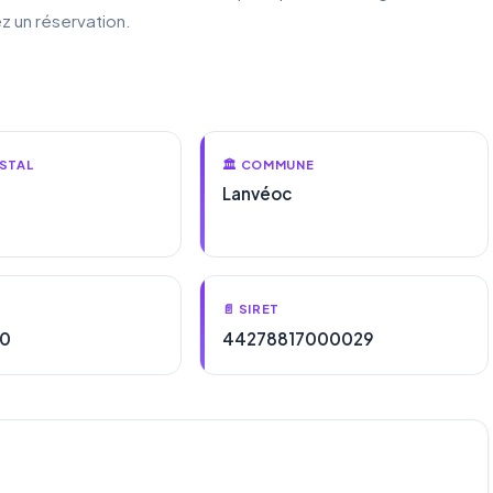
z un réservation.
STAL
🏛️ COMMUNE
Lanvéoc
📄 SIRET
70
44278817000029