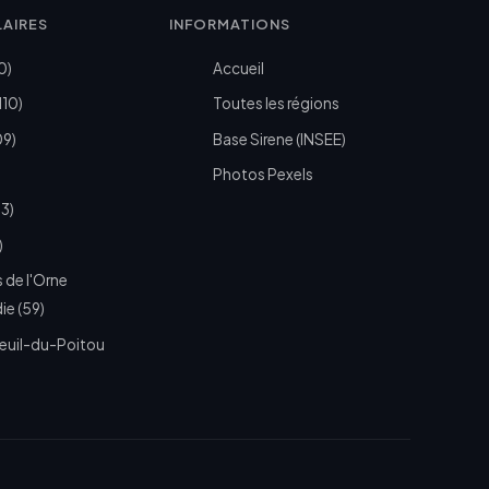
LAIRES
INFORMATIONS
0)
Accueil
110)
Toutes les régions
09)
Base Sirene (INSEE)
Photos Pexels
73)
)
 de l'Orne
e (59)
euil-du-Poitou