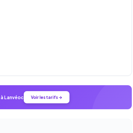
r à Lanvéoc
Voir les tarifs →