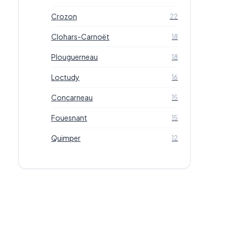
Crozon
22
Clohars-Carnoët
18
Plouguerneau
18
Loctudy
16
Concarneau
15
Fouesnant
15
Quimper
12