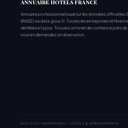
ANNUAIRE HÔTELS FRANCE
Annuaire professionnel basé sur les données officielles 
(INSEE) via data.gouv.fr. Toutes les entreprises référen
vérifiées et à jour. Trouvez un hotel de confiance près d
vous et demandez un réservation.
NOS SITES PARTENAIRES — HÔTELS & HÉBERGEMENTS