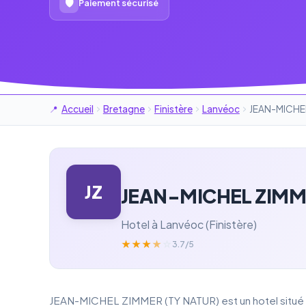
🛡
Paiement sécurisé
Accueil
Bretagne
Finistère
Lanvéoc
JEAN-MICHEL
JZ
JEAN-MICHEL ZIMM
Hotel à Lanvéoc (Finistère)
★
★
★
★
☆
3.7/5
JEAN-MICHEL ZIMMER (TY NATUR) est un hotel situé à