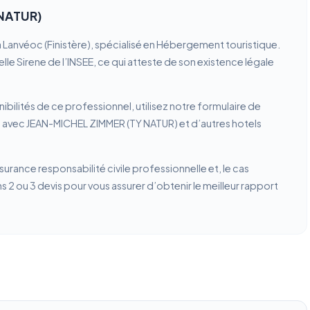
 NATUR)
 Lanvéoc (Finistère), spécialisé en Hébergement touristique.
lle Sirene de l’INSEE, ce qui atteste de son existence légale
ibilités de ce professionnel, utilisez notre formulaire de
n avec JEAN-MICHEL ZIMMER (TY NATUR) et d’autres hotels
ssurance responsabilité civile professionnelle et, le cas
2 ou 3 devis pour vous assurer d’obtenir le meilleur rapport