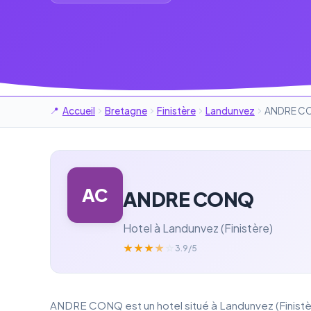
Accueil
Bretagne
Finistère
Landunvez
ANDRE C
AC
ANDRE CONQ
Hotel à Landunvez (Finistère)
★
★
★
★
☆
3.9/5
ANDRE CONQ est un hotel situé à Landunvez (Finistèr