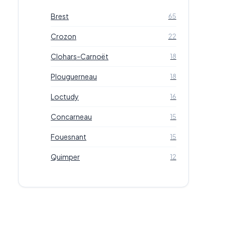
Brest
65
Crozon
22
Clohars-Carnoët
18
Plouguerneau
18
Loctudy
16
Concarneau
15
Fouesnant
15
Quimper
12