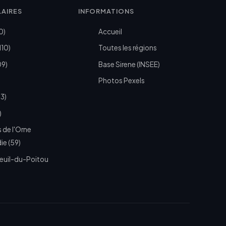
LAIRES
INFORMATIONS
0)
Accueil
110)
Toutes les régions
09)
Base Sirene (INSEE)
Photos Pexels
73)
)
 de l'Orne
e (59)
euil-du-Poitou