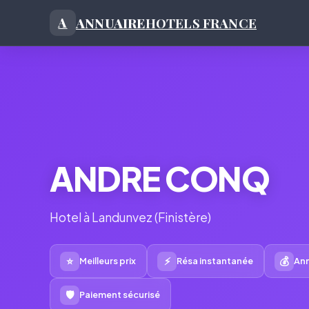
ANNUAIRE
HOTELS FRANCE
A
ANDRE CONQ
Hotel à Landunvez (Finistère)
⭐
⚡
💰
Meilleurs prix
Résa instantanée
Ann
🛡
Paiement sécurisé