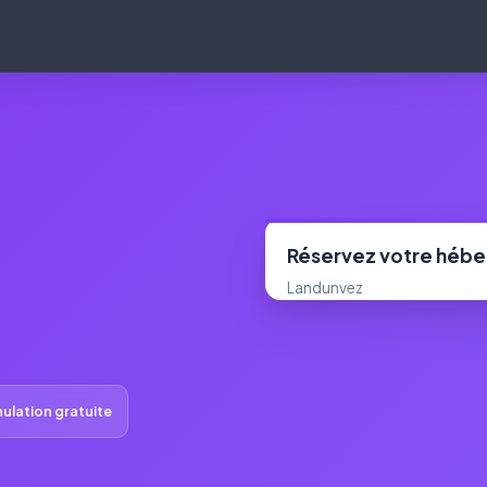
Réservez votre héb
Landunvez
ulation gratuite