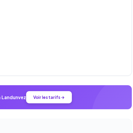
 à Landunvez
Voir les tarifs →