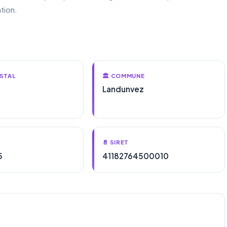
tion.
STAL
🏛️ COMMUNE
Landunvez
📄 SIRET
5
41182764500010