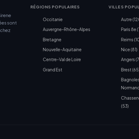
RÉGIONS POPULAIRES
VILLES POPU
Sirene
Occitanie
Autre (12
cées sont
Auvergne-Rhône-Alpes
Paris 8e (
e chez
Bretagne
Reims (1
Nouvelle-Aquitaine
Nice (81)
Centre-Val de Loire
Angers (
Grand Est
Brest (65
Bagnoles
Normandi
Chassen
(53)