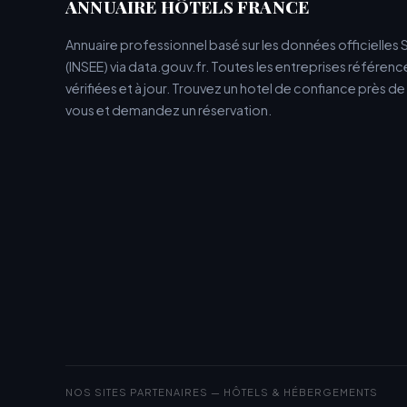
ANNUAIRE HÔTELS FRANCE
Annuaire professionnel basé sur les données officielles 
(INSEE) via data.gouv.fr. Toutes les entreprises référen
vérifiées et à jour. Trouvez un hotel de confiance près d
vous et demandez un réservation.
NOS SITES PARTENAIRES — HÔTELS & HÉBERGEMENTS