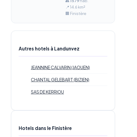
👥
1 579
hab.
📍 14.6 km²
🏢 Finistère
Autres hotels à Landunvez
JEANNINE CALVARIN (JAOUEN)
CHANTAL GELEBART (BIZIEN)
SAS DE KERRIOU
Hotels dans le Finistère