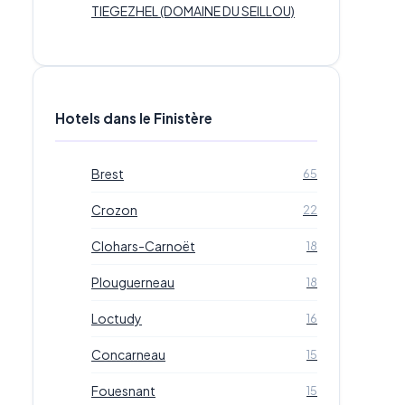
TIEGEZHEL (DOMAINE DU SEILLOU)
Hotels dans le Finistère
Brest
65
Crozon
22
Clohars-Carnoët
18
Plouguerneau
18
Loctudy
16
Concarneau
15
Fouesnant
15