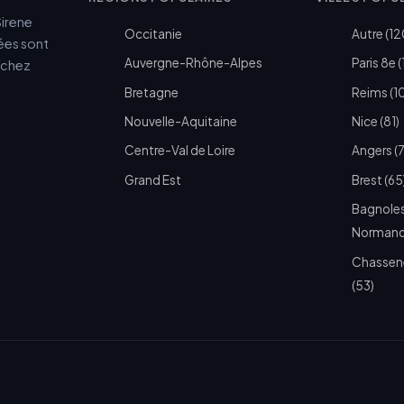
Sirene
Occitanie
Autre (12
cées sont
Auvergne-Rhône-Alpes
Paris 8e (
e chez
Bretagne
Reims (1
Nouvelle-Aquitaine
Nice (81)
Centre-Val de Loire
Angers (
Grand Est
Brest (65
Bagnoles
Normandi
Chassen
(53)