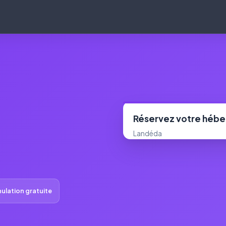
Réservez votre héb
Landéda
ulation gratuite