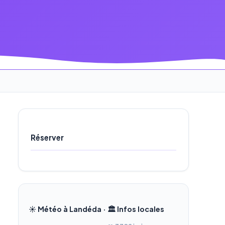
Réserver
☀️ Météo à Landéda · 🏛️ Infos locales