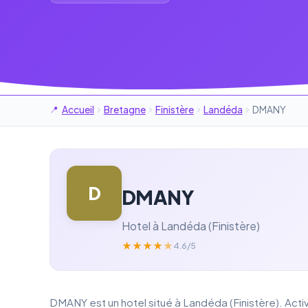
Accueil
Bretagne
Finistère
Landéda
DMANY
D
DMANY
Hotel à Landéda (Finistère)
★
★
★
★
★
4.6/5
DMANY est un hotel situé à Landéda (Finistère). Activ