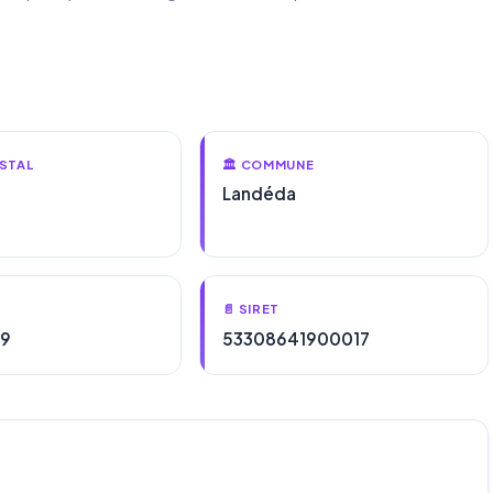
STAL
🏛️ COMMUNE
Landéda
📄 SIRET
19
53308641900017