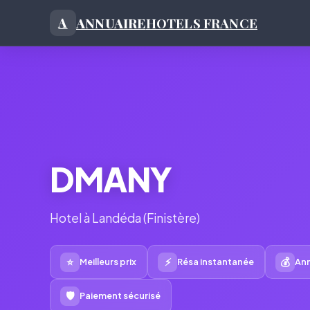
ANNUAIRE
HOTELS FRANCE
A
DMANY
Hotel à Landéda (Finistère)
⭐
⚡
💰
Meilleurs prix
Résa instantanée
Ann
🛡
Paiement sécurisé