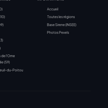
0)
Accueil
110)
Toutes les régions
09)
Base Sirene (INSEE)
Photos Pexels
73)
)
 de l'Orne
e (59)
euil-du-Poitou