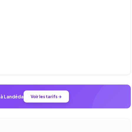
r à Landéda
Voir les tarifs →