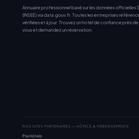
Annuaire professionnel basé sur les données officielles 
(INSEE) via data.gouv.fr. Toutes les entreprises référen
vérifiées et à jour. Trouvez un hotel de confiance près d
vous et demandez un réservation.
NOS SITES PARTENAIRES — HÔTELS & HÉBERGEMENTS
Prix Hôtels