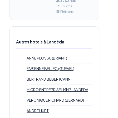
👥
3 702
hab.
📍 11.2 km²
🏢 Finistère
Autres hotels à Landéda
ANNE PLOSSU (BRIANT)
FABIENNE BELLEC (GUEVEL)
BERTRAND BEBER (CANN)
MICRO ENTREPRISE LMNP LANDEDA
VERONIQUE RICHARD (BERNARD)
ANDRE HUET