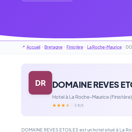
Accueil
Bretagne
Finistère
La Roche-Maurice
DO
DR
DOMAINE REVES ET
Hotel à La Roche-Maurice (Finistère)
★
★
★
★
☆
3.8/5
DOMAINE REVES ETOILES est un hotel situé à La Roch