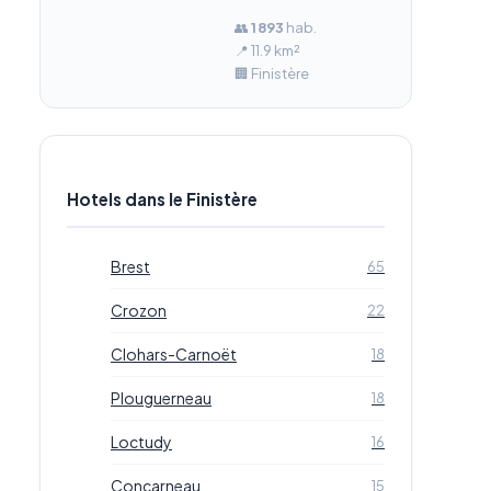
👥
1 893
hab.
📍 11.9 km²
🏢 Finistère
Hotels dans le Finistère
Brest
65
Crozon
22
Clohars-Carnoët
18
Plouguerneau
18
Loctudy
16
Concarneau
15