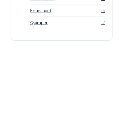
Fouesnant
15
Quimper
12