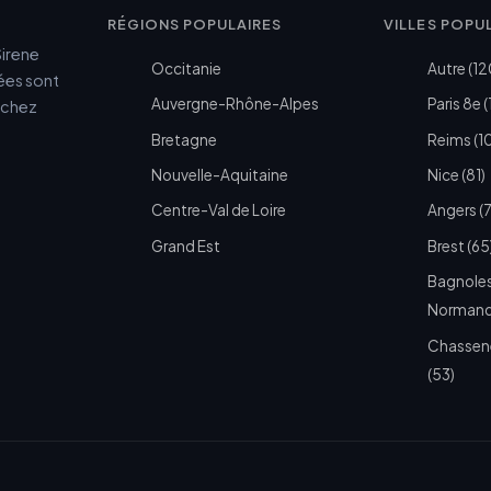
RÉGIONS POPULAIRES
VILLES POPU
Sirene
Occitanie
Autre (12
cées sont
Auvergne-Rhône-Alpes
Paris 8e (
e chez
Bretagne
Reims (1
Nouvelle-Aquitaine
Nice (81)
Centre-Val de Loire
Angers (
Grand Est
Brest (65
Bagnoles
Normandi
Chassen
(53)