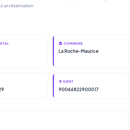
z un réservation.
STAL
🏛️ COMMUNE
La Roche-Maurice
📄 SIRET
29
90066822900017