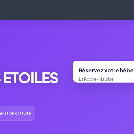
Réservez votre héb
 ETOILES
La Roche-Maurice
ulation gratuite