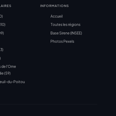
LAIRES
INFORMATIONS
0)
Accueil
110)
Toutes les régions
09)
Base Sirene (INSEE)
Photos Pexels
73)
)
 de l'Orne
e (59)
euil-du-Poitou