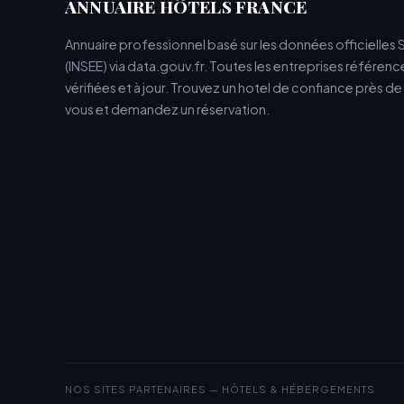
ANNUAIRE HÔTELS FRANCE
Annuaire professionnel basé sur les données officielles 
(INSEE) via data.gouv.fr. Toutes les entreprises référen
vérifiées et à jour. Trouvez un hotel de confiance près d
vous et demandez un réservation.
NOS SITES PARTENAIRES — HÔTELS & HÉBERGEMENTS