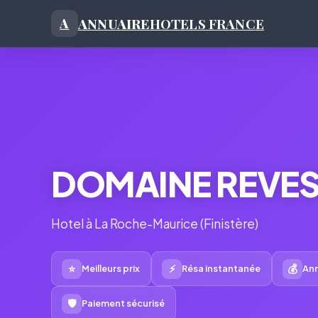
ANNUAIRE
HOTELS FRANCE
A
DOMAINE REVES
Hotel à La Roche-Maurice (Finistère)
⭐
⚡
💰
Meilleurs prix
Résa instantanée
Ann
🛡
Paiement sécurisé