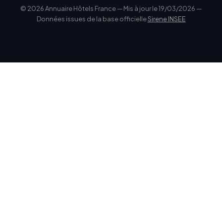
© 2026 Annuaire Hôtels France — Mis à jour le 19/03/2026 —
Données issues de la base officielle
Sirene INSEE