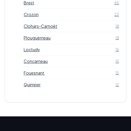
Brest
65
Crozon
22
Clohars-Carnoët
18
Plouguerneau
18
Loctudy
16
Concarneau
15
Fouesnant
15
Quimper
12