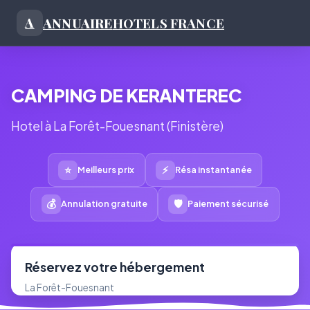
ANNUAIRE
HOTELS FRANCE
A
CAMPING DE KERANTEREC
Hotel à La Forêt-Fouesnant (Finistère)
⭐
⚡
Meilleurs prix
Résa instantanée
💰
🛡
Annulation gratuite
Paiement sécurisé
Réservez votre hébergement
La Forêt-Fouesnant