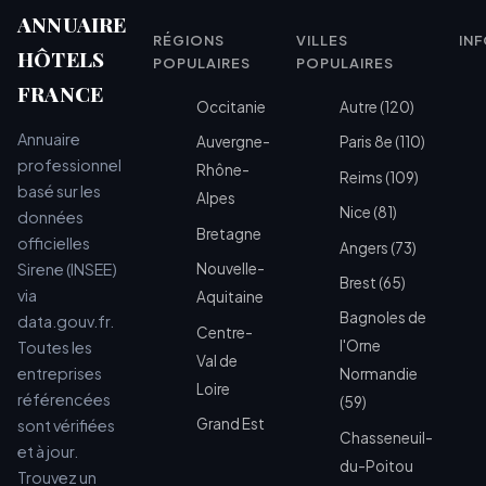
ANNUAIRE
RÉGIONS
VILLES
IN
HÔTELS
POPULAIRES
POPULAIRES
FRANCE
Occitanie
Autre (120)
Annuaire
Auvergne-
Paris 8e (110)
professionnel
Rhône-
Reims (109)
basé sur les
Alpes
Nice (81)
données
Bretagne
officielles
Angers (73)
Sirene (INSEE)
Nouvelle-
Brest (65)
via
Aquitaine
Bagnoles de
data.gouv.fr.
Centre-
l'Orne
Toutes les
Val de
entreprises
Normandie
Loire
référencées
(59)
Grand Est
sont vérifiées
Chasseneuil-
et à jour.
du-Poitou
Trouvez un