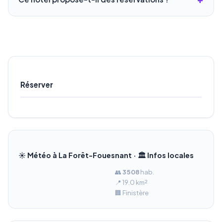
Réserver
☀️ Météo à La Forêt-Fouesnant · 🏛️ Infos locales
👥
3 508
hab.
📍 19.0 km²
🏢 Finistère