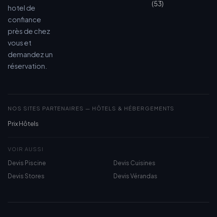
(53)
hotel de
confiance
près de chez
vous et
demandez un
réservation.
NOS SITES PARTENAIRES — HÔTELS & HÉBERGEMENTS
Prix Hôtels
VOIR AUSSI
Devis Piscine
Devis Cuisines
Devis Stores
Devis Vérandas