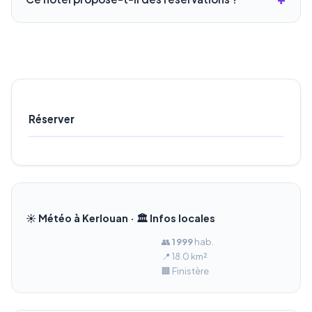
Réserver
☀️ Météo à Kerlouan · 🏛️ Infos locales
👥
1 999
hab.
📍 18.0 km²
🏢 Finistère