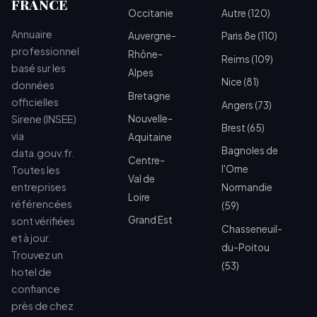
FRANCE
Occitanie
Autre (120)
Annuaire
Auvergne-
Paris 8e (110)
professionnel
Rhône-
Reims (109)
basé sur les
Alpes
Nice (81)
données
Bretagne
officielles
Angers (73)
Sirene (INSEE)
Nouvelle-
Brest (65)
via
Aquitaine
Bagnoles de
data.gouv.fr.
Centre-
l'Orne
Toutes les
Val de
entreprises
Normandie
Loire
référencées
(59)
Grand Est
sont vérifiées
Chasseneuil-
et à jour.
du-Poitou
Trouvez un
(53)
hotel de
confiance
près de chez