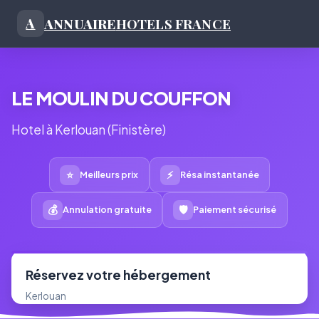
ANNUAIRE
HOTELS FRANCE
A
LE MOULIN DU COUFFON
Hotel à Kerlouan (Finistère)
⭐
⚡
Meilleurs prix
Résa instantanée
💰
🛡
Annulation gratuite
Paiement sécurisé
Réservez votre hébergement
Kerlouan