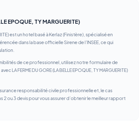
ELLE EPOQUE, TY MARGUERITE)
est un hotel basé à Kerlaz (Finistère), spécialisé en
encée dans la base officielle Sirene de l’INSEE, ce qui
lation.
ibilités de ce professionnel, utilisez notre formulaire de
ion avec LA FERME DU GORE (LA BELLE EPOQUE, TY MARGUERITE)
ssurance responsabilité civile professionnelle et, le cas
2 ou 3 devis pour vous assurer d’obtenir le meilleur rapport