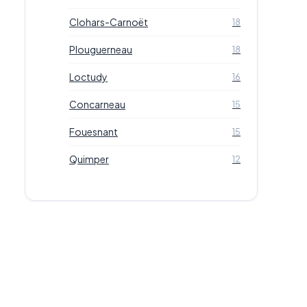
Clohars-Carnoët
18
Plouguerneau
18
Loctudy
16
Concarneau
15
Fouesnant
15
Quimper
12