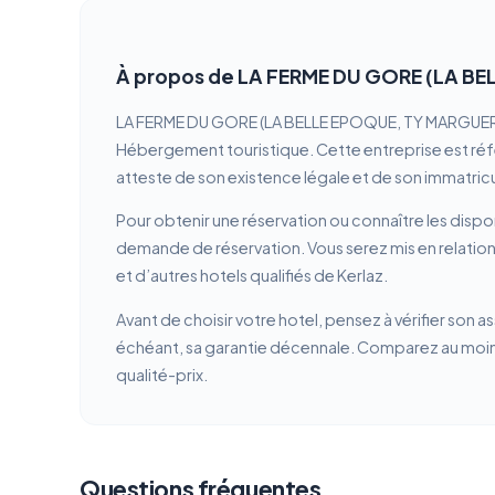
À propos de LA FERME DU GORE (LA B
LA FERME DU GORE (LA BELLE EPOQUE, TY MARGUERITE) 
Hébergement touristique. Cette entreprise est référ
atteste de son existence légale et de son immatricu
Pour obtenir une réservation ou connaître les dispon
demande de réservation. Vous serez mis en relat
et d’autres hotels qualifiés de Kerlaz.
Avant de choisir votre hotel, pensez à vérifier son a
échéant, sa garantie décennale. Comparez au moins 
qualité-prix.
Questions fréquentes