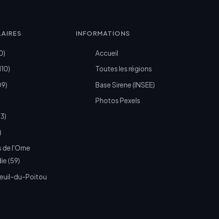
LAIRES
INFORMATIONS
0)
Accueil
110)
Toutes les régions
09)
Base Sirene (INSEE)
Photos Pexels
73)
)
 de l'Orne
e (59)
euil-du-Poitou