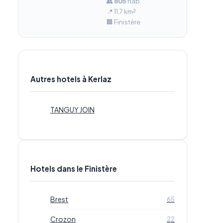
👥
805
hab.
📍 11.7 km²
🏢 Finistère
Autres hotels à Kerlaz
TANGUY JOIN
Hotels dans le Finistère
Brest
65
Crozon
22