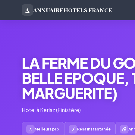
ANNUAIRE
HOTELS FRANCE
A
LA FERME DU GO
BELLE EPOQUE, 
MARGUERITE)
Hotel à Kerlaz (Finistère)
⭐
⚡
💰
Meilleurs prix
Résa instantanée
Ann