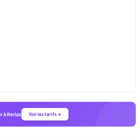
r à Kerlaz
Voir les tarifs →