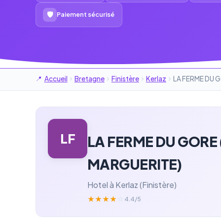
🛡
Paiement sécurisé
Accueil
Bretagne
Finistère
Kerlaz
LA FERME DU G
LF
LA FERME DU GORE 
MARGUERITE)
Hotel à Kerlaz (Finistère)
★
★
★
★
☆
4.4/5