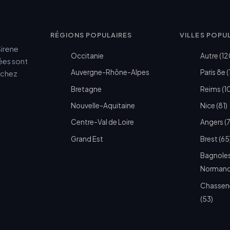
RÉGIONS POPULAIRES
VILLES POPU
Sirene
Occitanie
Autre (12
cées sont
Auvergne-Rhône-Alpes
Paris 8e (
e chez
Bretagne
Reims (1
Nouvelle-Aquitaine
Nice (81)
Centre-Val de Loire
Angers (
Grand Est
Brest (65
Bagnoles
Normandi
Chassen
(53)