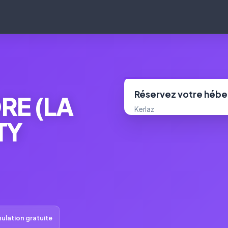
Réservez votre héb
RE (LA
Kerlaz
TY
ulation gratuite