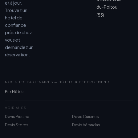
et à jour.
du-Poitou
Trouvez un
(53)
hotel de
confiance
près de chez
vous et
demandez un
réservation.
NOS SITES PARTENAIRES — HÔTELS & HÉBERGEMENTS
Prix Hôtels
VOIR AUSSI
Devis Piscine
Devis Cuisines
Devis Stores
Devis Vérandas