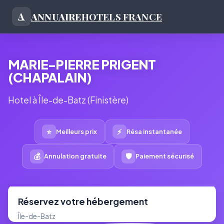
ANNUAIRE
HOTELS FRANCE
A
MARIE-PIERRE PRIGENT
(CHAPALAIN)
Hotel à Île-de-Batz (Finistère)
⭐
⚡
Meilleurs prix
Résa instantanée
💰
🛡
Annulation gratuite
Paiement sécurisé
Réservez votre hébergement
Île-de-Batz