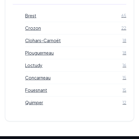
Brest
65
Crozon
22
Clohars-Carnoët
18
Plouguerneau
18
Loctudy
16
Concarneau
15
Fouesnant
15
Quimper
12