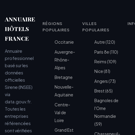
ANNUAIRE
RÉGIONS
VILLES
IN
HÔTELS
POPULAIRES
POPULAIRES
FRANCE
Occitanie
Autre (120)
Annuaire
Auvergne-
Paris 8e (110)
professionnel
Rhône-
Reims (109)
basé sur les
Alpes
Nice (81)
données
Bretagne
officielles
Angers (73)
Sirene (INSEE)
Nouvelle-
Brest (65)
via
Aquitaine
Bagnoles de
data.gouv.fr.
Centre-
l'Orne
Toutes les
Val de
entreprises
Normandie
Loire
référencées
(59)
Grand Est
sont vérifiées
Chasseneuil-