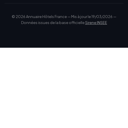
© 2026 Annuaire Hôtels France — Mis à jour le 19/03/2026 —
Données issues de la base officielle
Sirene INSEE