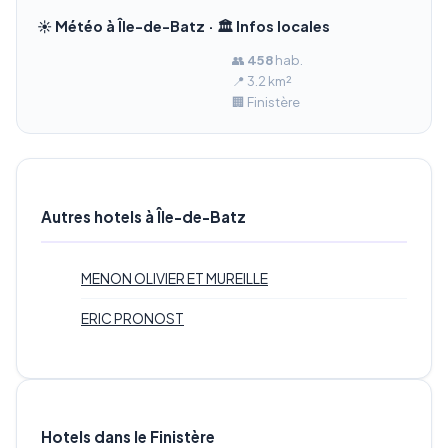
☀️ Météo à Île-de-Batz · 🏛️ Infos locales
👥
458
hab.
📍 3.2 km²
🏢 Finistère
Autres hotels à Île-de-Batz
MENON OLIVIER ET MUREILLE
ERIC PRONOST
Hotels dans le Finistère