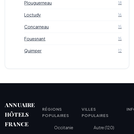
Plouguerneau
18
Loctudy
16
Concarneau
15
Fouesnant
15
Quimper
12
ANNUAIRE
RÉGIONS
VILLES
IN
HÔTELS
POPULAIRES
POPULAIRES
FRANCE
Occitanie
Autre (120)