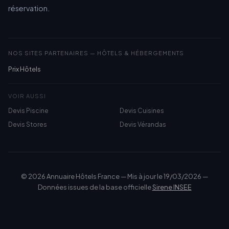
réservation.
NOS SITES PARTENAIRES — HÔTELS & HÉBERGEMENTS
Prix Hôtels
VOIR AUSSI
Devis Piscine
Devis Cuisines
Devis Stores
Devis Vérandas
© 2026 Annuaire Hôtels France — Mis à jour le 19/03/2026 —
Données issues de la base officielle
Sirene INSEE