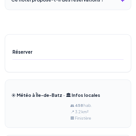
Réserver
☀️ Météo à Île-de-Batz · 🏛️ Infos locales
👥
458
hab.
📍 3.2 km²
🏢 Finistère