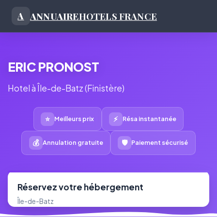
ANNUAIRE
HOTELS FRANCE
A
ERIC PRONOST
Hotel à Île-de-Batz (Finistère)
⭐
⚡
Meilleurs prix
Résa instantanée
💰
🛡
Annulation gratuite
Paiement sécurisé
Réservez votre hébergement
Île-de-Batz