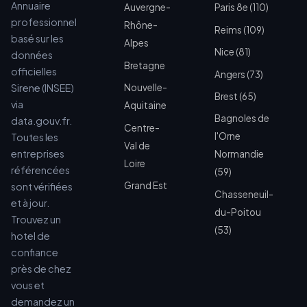
Annuaire
Auvergne-
Paris 8e (110)
professionnel
Rhône-
Reims (109)
basé sur les
Alpes
Nice (81)
données
Bretagne
officielles
Angers (73)
Sirene (INSEE)
Nouvelle-
Brest (65)
via
Aquitaine
Bagnoles de
data.gouv.fr.
Centre-
l'Orne
Toutes les
Val de
entreprises
Normandie
Loire
référencées
(59)
Grand Est
sont vérifiées
Chasseneuil-
et à jour.
du-Poitou
Trouvez un
(53)
hotel de
confiance
près de chez
vous et
demandez un