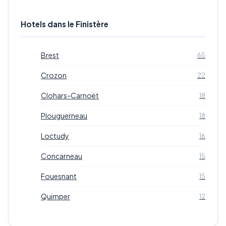
Hotels dans le Finistère
Brest
65
Crozon
22
Clohars-Carnoët
18
Plouguerneau
18
Loctudy
16
Concarneau
15
Fouesnant
15
Quimper
12