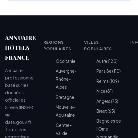
ANNUAIRE
RÉGIONS
VILLES
IN
HÔTELS
POPULAIRES
POPULAIRES
FRANCE
Occitanie
Autre (120)
Annuaire
Auvergne-
Paris 8e (110)
professionnel
Rhône-
Reims (109)
basé sur les
Alpes
Nice (81)
données
Bretagne
officielles
Angers (73)
Sirene (INSEE)
Nouvelle-
Brest (65)
via
Aquitaine
Bagnoles de
data.gouv.fr.
Centre-
l'Orne
Toutes les
Val de
entreprises
Normandie