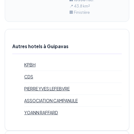
📍 43.8 km²
🏢 Finistère
Autres hotels à Guipavas
KPBH
CDS
PIERRE YVES LEFEBVRE
ASSOCIATION CAMPANULE
YOANN RAFFARD