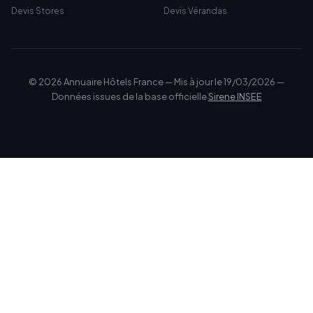
Devis Stores
Devis Vérandas
© 2026 Annuaire Hôtels France — Mis à jour le 19/03/2026 —
Données issues de la base officielle
Sirene INSEE