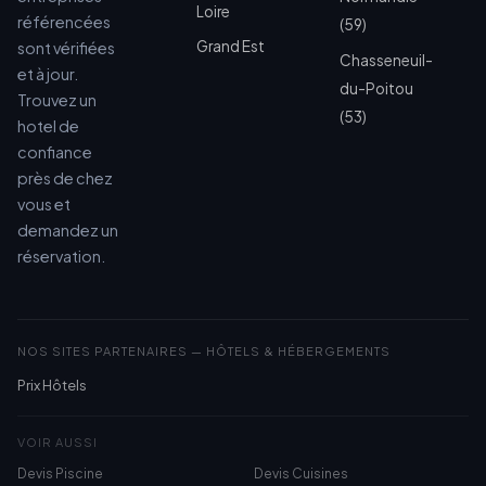
Loire
référencées
(59)
Grand Est
sont vérifiées
Chasseneuil-
et à jour.
du-Poitou
Trouvez un
(53)
hotel de
confiance
près de chez
vous et
demandez un
réservation.
NOS SITES PARTENAIRES — HÔTELS & HÉBERGEMENTS
Prix Hôtels
VOIR AUSSI
Devis Piscine
Devis Cuisines