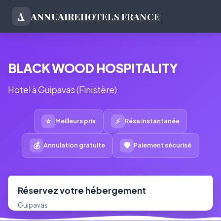
ANNUAIRE
HOTELS FRANCE
A
BLACK WOOD HOSPITALITY
Hotel à Guipavas (Finistère)
⭐
⚡
Meilleurs prix
Résa instantanée
💰
🛡
Annulation gratuite
Paiement sécurisé
Réservez votre hébergement
Guipavas