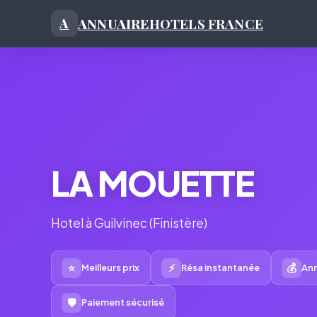
ANNUAIRE
HOTELS FRANCE
A
LA MOUETTE
Hotel à Guilvinec (Finistère)
⭐
⚡
💰
Meilleurs prix
Résa instantanée
Ann
🛡
Paiement sécurisé