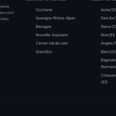
Sirene
Occitanie
Autre (12
cées sont
Auvergne-Rhône-Alpes
Paris 8e (
e chez
Bretagne
Reims (1
Nouvelle-Aquitaine
Nice (81)
Centre-Val de Loire
Angers (
Grand Est
Brest (65
Bagnoles
Normandi
Chassen
(53)