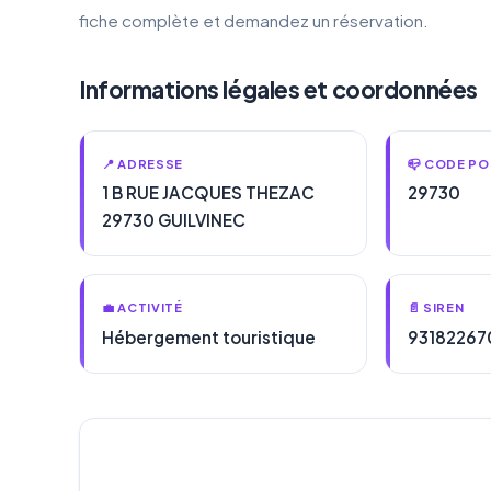
fiche complète et demandez un réservation.
Informations légales et coordonnées
📍 ADRESSE
📪 CODE PO
1 B RUE JACQUES THEZAC
29730
29730 GUILVINEC
💼 ACTIVITÉ
📄 SIREN
Hébergement touristique
93182267