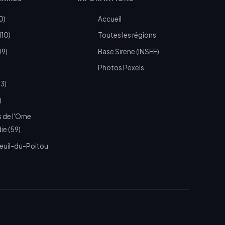
0)
Accueil
110)
Toutes les régions
09)
Base Sirene (INSEE)
Photos Pexels
73)
)
 de l'Orne
e (59)
euil-du-Poitou