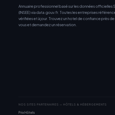
Annuaire professionnel basé sur les données officielles 
(INSEE) via data.gouv.fr. Toutes les entreprises référen
vérifiées et à jour. Trouvez un hotel de confiance près d
vous et demandez un réservation.
NOS SITES PARTENAIRES — HÔTELS & HÉBERGEMENTS
Prix Hôtels