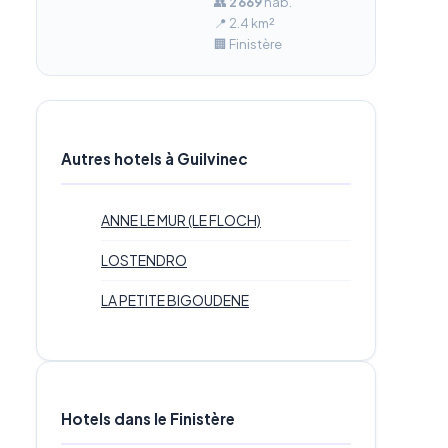
👥
2 669
hab.
📍 2.4 km²
🏢 Finistère
Autres hotels à Guilvinec
ANNE LE MUR (LE FLOCH)
LOSTENDRO
LA PETITE BIGOUDENE
Hotels dans le Finistère