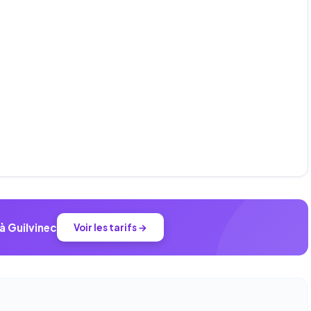
à Guilvinec
Voir les tarifs →