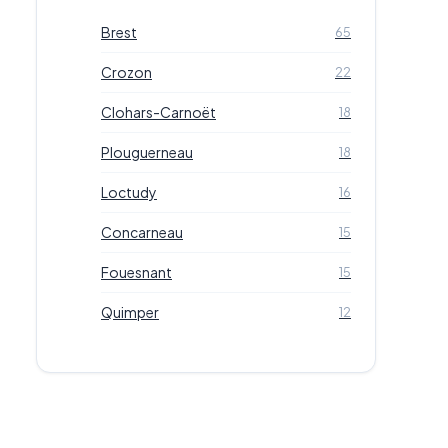
Brest
65
Crozon
22
Clohars-Carnoët
18
Plouguerneau
18
Loctudy
16
Concarneau
15
Fouesnant
15
Quimper
12