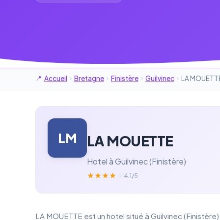
Accueil
Bretagne
Finistère
Guilvinec
LA MOUETT
LM
LA MOUETTE
Hotel à Guilvinec (Finistère)
★
★
★
★
☆
4.1/5
LA MOUETTE est un hotel situé à Guilvinec (Finistère)