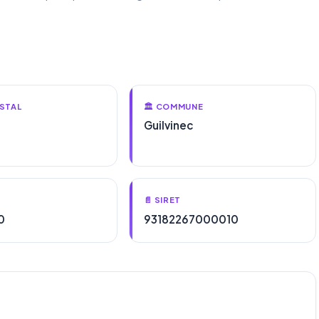
STAL
🏛️ COMMUNE
Guilvinec
📄 SIRET
0
93182267000010