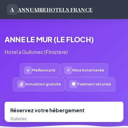
ANNUAIRE
HOTELS FRANCE
A
ANNE LE MUR (LE FLOCH)
Hotel à Guilvinec (Finistère)
⭐
⚡
Meilleurs prix
Résa instantanée
💰
🛡
Annulation gratuite
Paiement sécurisé
Réservez votre hébergement
Guilvinec