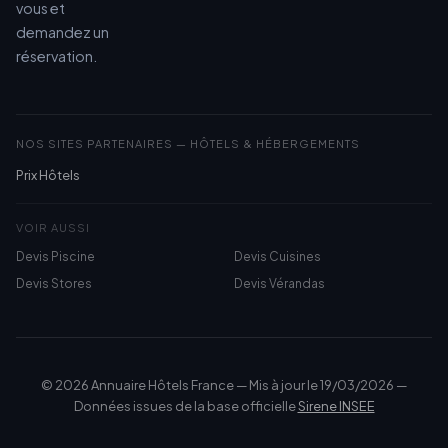
vous et
demandez un
réservation.
NOS SITES PARTENAIRES — HÔTELS & HÉBERGEMENTS
Prix Hôtels
VOIR AUSSI
Devis Piscine
Devis Cuisines
Devis Stores
Devis Vérandas
© 2026 Annuaire Hôtels France — Mis à jour le 19/03/2026 —
Données issues de la base officielle
Sirene INSEE