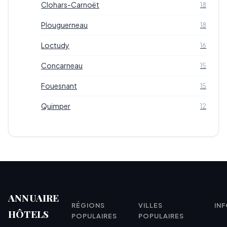
Clohars-Carnoët
18
Plouguerneau
18
Loctudy
16
Concarneau
15
Fouesnant
15
Quimper
12
ANNUAIRE
RÉGIONS
VILLES
IN
HÔTELS
POPULAIRES
POPULAIRES