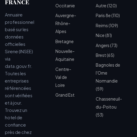
FRANCE
Occitanie
Autre (120)
Annuaire
Auvergne-
Paris 8e (110)
professionnel
Rhône-
Reims (109)
basé sur les
Alpes
Nice (81)
données
Bretagne
officielles
Angers (73)
Sirene (INSEE)
Nouvelle-
Brest (65)
via
Aquitaine
Bagnoles de
data.gouv.fr.
Centre-
l'Orne
Toutes les
Val de
entreprises
Normandie
Loire
référencées
(59)
Grand Est
sont vérifiées
Chasseneuil-
et à jour.
du-Poitou
Trouvez un
(53)
hotel de
confiance
près de chez