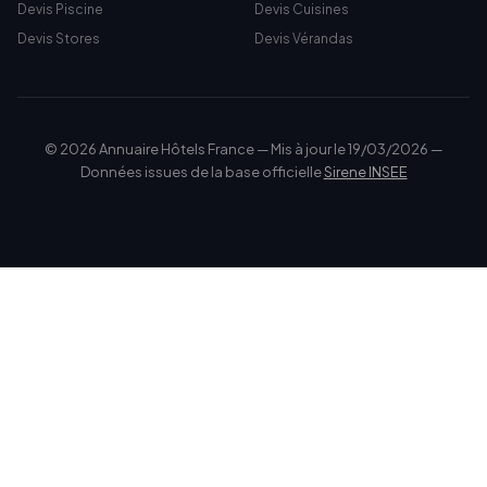
Devis Piscine
Devis Cuisines
Devis Stores
Devis Vérandas
© 2026 Annuaire Hôtels France — Mis à jour le 19/03/2026 —
Données issues de la base officielle
Sirene INSEE