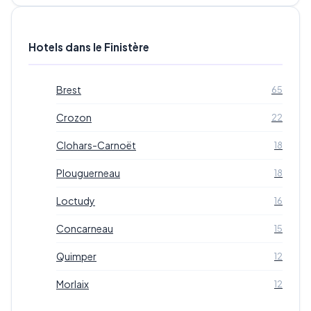
Hotels dans le Finistère
Brest
65
Crozon
22
Clohars-Carnoët
18
Plouguerneau
18
Loctudy
16
Concarneau
15
Quimper
12
Morlaix
12