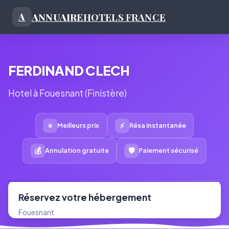
ANNUAIRE
HOTELS FRANCE
A
FERDINAND CLECH
Hotel à Fouesnant (Finistère)
⭐
⚡
Meilleurs prix
Résa instantanée
💰
🛡
Annulation gratuite
Paiement sécurisé
Réservez votre hébergement
Fouesnant