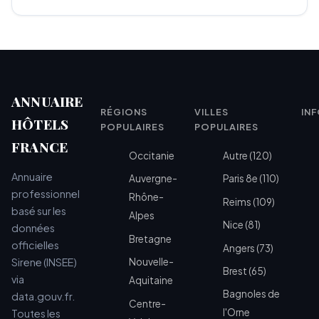
ANNUAIRE
RÉGIONS
VILLES
IN
HÔTELS
POPULAIRES
POPULAIRES
FRANCE
Occitanie
Autre (120)
Annuaire
Auvergne-
Paris 8e (110)
professionnel
Rhône-
Reims (109)
basé sur les
Alpes
Nice (81)
données
Bretagne
officielles
Angers (73)
Sirene (INSEE)
Nouvelle-
Brest (65)
via
Aquitaine
Bagnoles de
data.gouv.fr.
Centre-
l'Orne
Toutes les