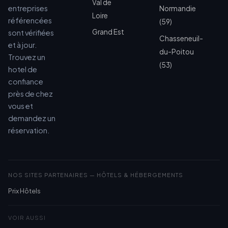
Val de
entreprises
Normandie
Loire
référencées
(59)
Grand Est
sont vérifiées
Chasseneuil-
et à jour.
du-Poitou
Trouvez un
(53)
hotel de
confiance
près de chez
vous et
demandez un
réservation.
NOS SITES PARTENAIRES — HÔTELS & HÉBERGEMENTS
Prix Hôtels
VOIR AUSSI