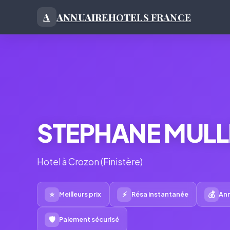
ANNUAIRE
HOTELS FRANCE
A
STEPHANE MULL
Hotel à Crozon (Finistère)
⭐
⚡
💰
Meilleurs prix
Résa instantanée
Ann
🛡
Paiement sécurisé