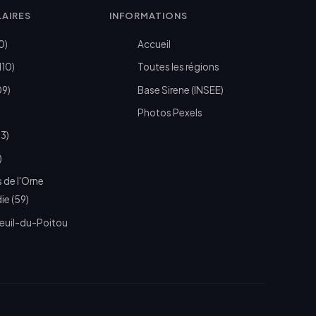
LAIRES
INFORMATIONS
0)
Accueil
110)
Toutes les régions
09)
Base Sirene (INSEE)
Photos Pexels
73)
)
 de l'Orne
e (59)
euil-du-Poitou