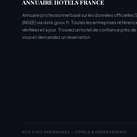
ANNUAIRE HÔTELS FRANCE
Annuaire professionnel basé sur les données officielles 
(INSEE) via data.gouv.fr. Toutes les entreprises référen
vérifiées et à jour. Trouvez un hotel de confiance près d
vous et demandez un réservation.
NOS SITES PARTENAIRES — HÔTELS & HÉBERGEMENTS