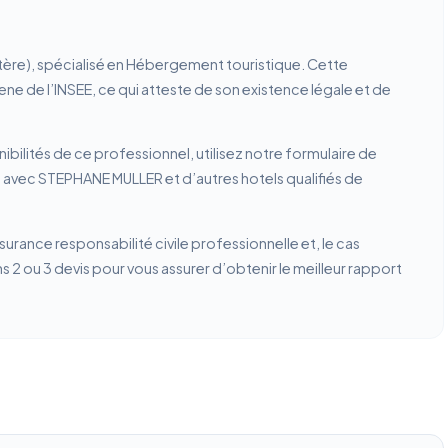
tère), spécialisé en Hébergement touristique. Cette
rene de l’INSEE, ce qui atteste de son existence légale et de
ibilités de ce professionnel, utilisez notre formulaire de
 avec STEPHANE MULLER et d’autres hotels qualifiés de
ssurance responsabilité civile professionnelle et, le cas
2 ou 3 devis pour vous assurer d’obtenir le meilleur rapport