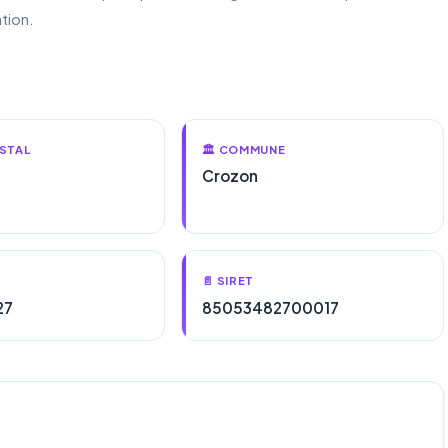
tion.
STAL
🏛️ COMMUNE
Crozon
📄 SIRET
27
85053482700017