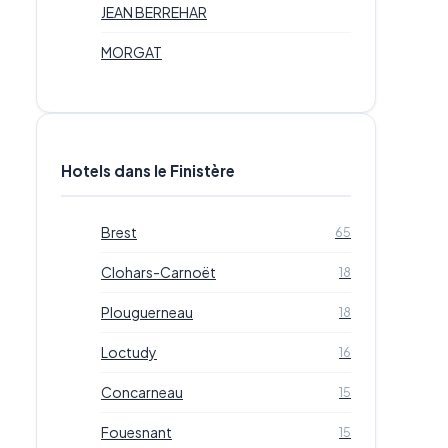
JEAN BERREHAR
MORGAT
Hotels dans le Finistère
Brest
65
Clohars-Carnoët
18
Plouguerneau
18
Loctudy
16
Concarneau
15
Fouesnant
15