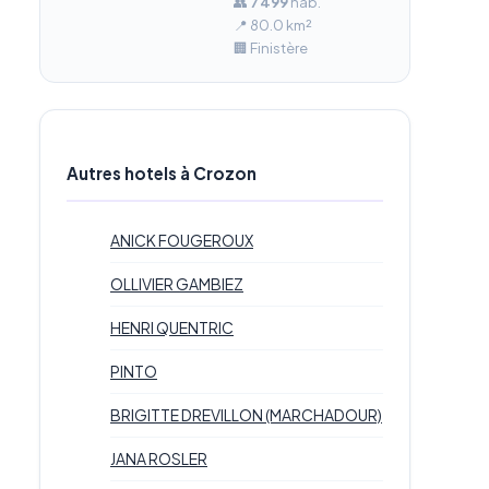
👥
7 499
hab.
📍 80.0 km²
🏢 Finistère
Autres hotels à Crozon
ANICK FOUGEROUX
OLLIVIER GAMBIEZ
HENRI QUENTRIC
PINTO
BRIGITTE DREVILLON (MARCHADOUR)
JANA ROSLER