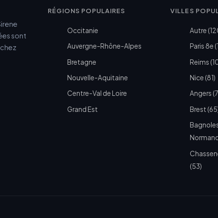
RÉGIONS POPULAIRES
VILLES POPU
Sirene
Occitanie
Autre (12
cées sont
Auvergne-Rhône-Alpes
Paris 8e (
e chez
Bretagne
Reims (1
Nouvelle-Aquitaine
Nice (81)
Centre-Val de Loire
Angers (
Grand Est
Brest (65
Bagnoles
Normandi
Chassen
(53)