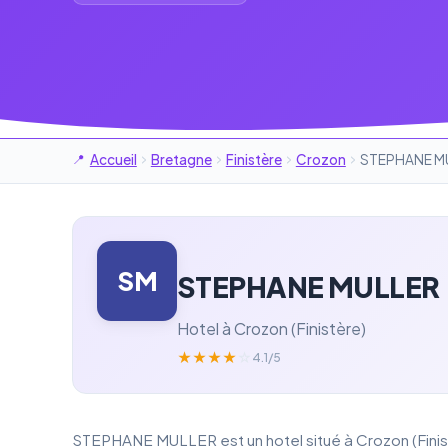
Accueil
Bretagne
Finistère
Crozon
STEPHANE M
SM
STEPHANE MULLER
Hotel à Crozon (Finistère)
★
★
★
★
☆
4.1/5
STEPHANE MULLER est un hotel situé à Crozon (Finist