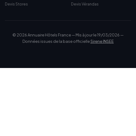
Devis Stores
Devis Vérandas
© 2026 Annuaire Hôtels France — Mis à jour le 19/03/2026 —
Données issues de la base officielle
Sirene INSEE