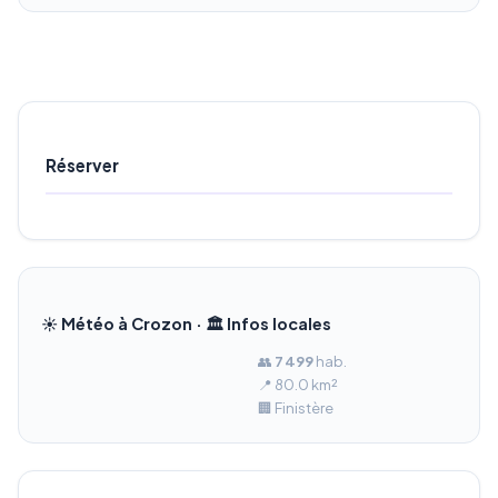
Réserver
☀️ Météo à Crozon · 🏛️ Infos locales
👥
7 499
hab.
📍 80.0 km²
🏢 Finistère