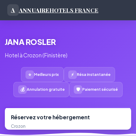
ANNUAIRE
HOTELS FRANCE
A
JANA ROSLER
Hotel à Crozon (Finistère)
⭐
⚡
Meilleurs prix
Résa instantanée
💰
🛡
Annulation gratuite
Paiement sécurisé
Réservez votre hébergement
Crozon