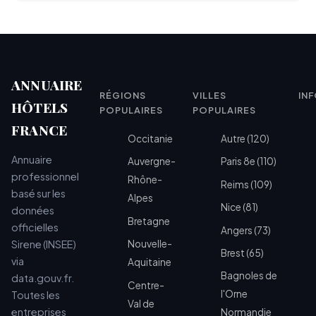
ANNUAIRE
RÉGIONS
VILLES
IN
HÔTELS
POPULAIRES
POPULAIRES
FRANCE
Occitanie
Autre (120)
Annuaire
Auvergne-
Paris 8e (110)
professionnel
Rhône-
Reims (109)
basé sur les
Alpes
Nice (81)
données
Bretagne
officielles
Angers (73)
Sirene (INSEE)
Nouvelle-
Brest (65)
via
Aquitaine
Bagnoles de
data.gouv.fr.
Centre-
l'Orne
Toutes les
Val de
entreprises
Normandie