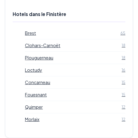
Hotels dans le Finistère
Brest
65
Clohars-Carnoët
18
Plouguerneau
18
Loctudy
16
Concarneau
15
Fouesnant
15
Quimper
12
Morlaix
12