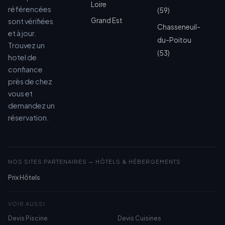
Loire
référencées
(59)
Grand Est
sont vérifiées
Chasseneuil-
et à jour.
du-Poitou
Trouvez un
(53)
hotel de
confiance
près de chez
vous et
demandez un
réservation.
NOS SITES PARTENAIRES — HÔTELS & HÉBERGEMENTS
Prix Hôtels
VOIR AUSSI
Devis Piscine
Devis Cuisines