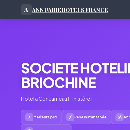
ANNUAIRE
HOTELS FRANCE
A
SOCIETE HOTELI
BRIOCHINE
Hotel à Concarneau (Finistère)
⭐
⚡
💰
Meilleurs prix
Résa instantanée
Ann