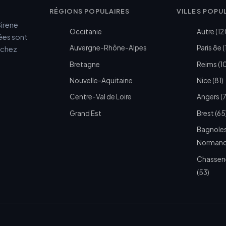
RÉGIONS POPULAIRES
VILLES POPU
Sirene
Occitanie
Autre (12
cées sont
Auvergne-Rhône-Alpes
Paris 8e (
e chez
Bretagne
Reims (1
Nouvelle-Aquitaine
Nice (81)
Centre-Val de Loire
Angers (
Grand Est
Brest (65
Bagnoles
Normandi
Chassen
(53)