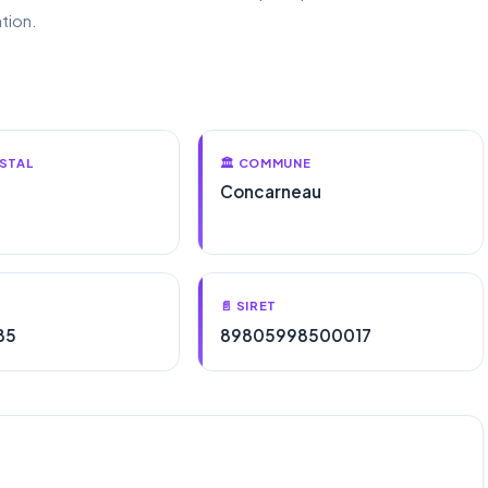
tion.
STAL
🏛️ COMMUNE
Concarneau
📄 SIRET
85
89805998500017