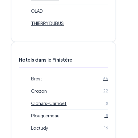
OLAD
THIERRY DUBUS
Hotels dans le Finistère
Brest
65
Crozon
22
Clohars-Carnoët
18
Plouguerneau
18
Loctudy
16