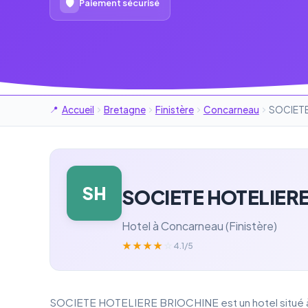
🛡
Paiement sécurisé
Accueil
Bretagne
Finistère
Concarneau
SOCIETE
SH
SOCIETE HOTELIER
Hotel à Concarneau (Finistère)
★
★
★
★
☆
4.1/5
SOCIETE HOTELIERE BRIOCHINE est un hotel situé à Co