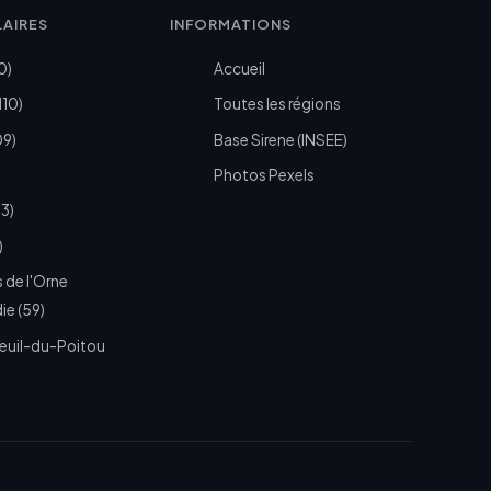
LAIRES
INFORMATIONS
0)
Accueil
110)
Toutes les régions
09)
Base Sirene (INSEE)
Photos Pexels
73)
)
 de l'Orne
e (59)
euil-du-Poitou