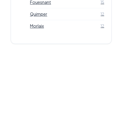
Fouesnant
15
Quimper
12
Morlaix
12