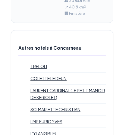
👥
20 845
hab.
📍 40.8 km²
🏢 Finistère
Autres hotels à Concarneau
TRELOLI
COLETTE LE DEUN
LAURENT CARDINAL (LE PETIT MANOIR
DE KERIOLET)
SCI MARIETTE CHRISTIAN
LMP FURIC YVES
L'YLANGBLEU