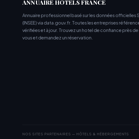
ANNUAIRE HÔTELS FRANCE
Annuaire professionnel basé sur les données officielles 
(INSEE) via data.gouv.fr. Toutes les entreprises référen
vérifiées et à jour. Trouvez un hotel de confiance près d
vous et demandez un réservation.
NOS SITES PARTENAIRES — HÔTELS & HÉBERGEMENTS