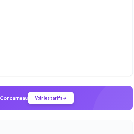
à Concarneau
Voir les tarifs →