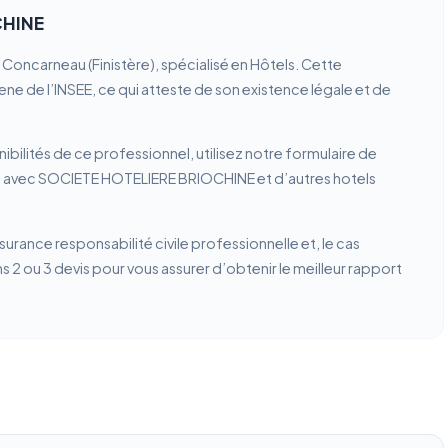
CHINE
oncarneau (Finistère), spécialisé en Hôtels. Cette
rene de l’INSEE, ce qui atteste de son existence légale et de
ibilités de ce professionnel, utilisez notre formulaire de
on avec SOCIETE HOTELIERE BRIOCHINE et d’autres hotels
ssurance responsabilité civile professionnelle et, le cas
2 ou 3 devis pour vous assurer d’obtenir le meilleur rapport