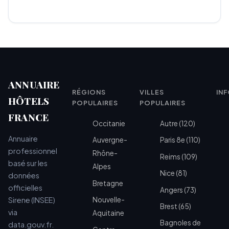
ANNUAIRE
RÉGIONS
VILLES
IN
HÔTELS
POPULAIRES
POPULAIRES
FRANCE
Occitanie
Autre (120)
Annuaire
Auvergne-
Paris 8e (110)
professionnel
Rhône-
Reims (109)
basé sur les
Alpes
Nice (81)
données
Bretagne
officielles
Angers (73)
Sirene (INSEE)
Nouvelle-
Brest (65)
via
Aquitaine
Bagnoles de
data.gouv.fr.