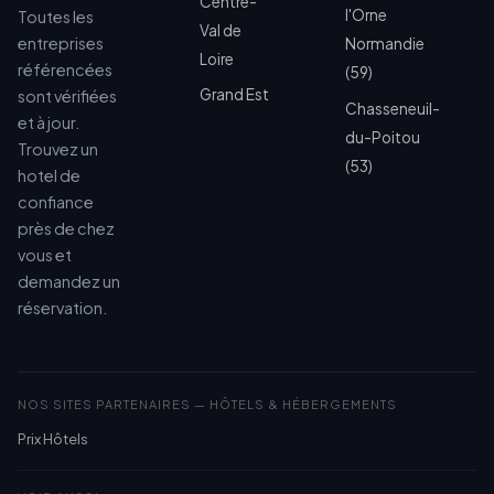
Centre-
l'Orne
Toutes les
Val de
entreprises
Normandie
Loire
référencées
(59)
Grand Est
sont vérifiées
Chasseneuil-
et à jour.
du-Poitou
Trouvez un
(53)
hotel de
confiance
près de chez
vous et
demandez un
réservation.
NOS SITES PARTENAIRES — HÔTELS & HÉBERGEMENTS
Prix Hôtels