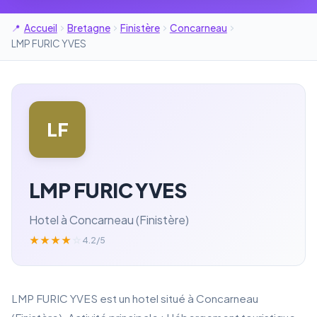
Accueil
Bretagne
Finistère
Concarneau
LMP FURIC YVES
LF
LMP FURIC YVES
Hotel à Concarneau (Finistère)
★
★
★
★
☆
4.2/5
LMP FURIC YVES est un hotel situé à Concarneau