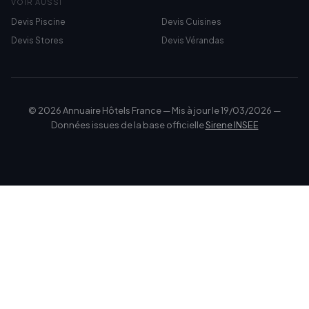
VOIR AUSSI
Devis Piscine
Devis Cuisines
Devis Stores
Devis Vérandas
© 2026 Annuaire Hôtels France — Mis à jour le 19/03/2026 —
Données issues de la base officielle
Sirene INSEE