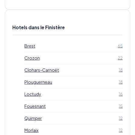
Hotels dans le Finistère
Brest
65
Crozon
22
Clohars-Carnoët
18
Plouguerneau
18
Loctudy
16
Fouesnant
15
Quimper
12
Morlaix
12