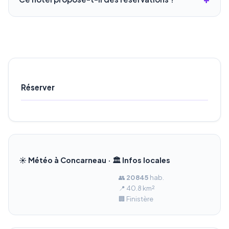
Réserver
☀️ Météo à Concarneau · 🏛️ Infos locales
👥
20 845
hab.
📍 40.8 km²
🏢 Finistère