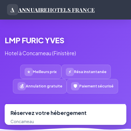
ANNUAIRE
HOTELS FRANCE
A
LMP FURIC YVES
Hotel à Concarneau (Finistère)
⭐
⚡
Meilleurs prix
Résa instantanée
💰
🛡
Annulation gratuite
Paiement sécurisé
Réservez votre hébergement
Concarneau