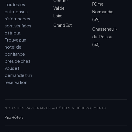
Centre-
l'Orne
Toutes les
Val de
entreprises
Normandie
Loire
référencées
(59)
Grand Est
sont vérifiées
Chasseneuil-
et à jour.
du-Poitou
Trouvez un
(53)
hotel de
confiance
près de chez
vous et
demandez un
réservation.
NOS SITES PARTENAIRES — HÔTELS & HÉBERGEMENTS
Prix Hôtels