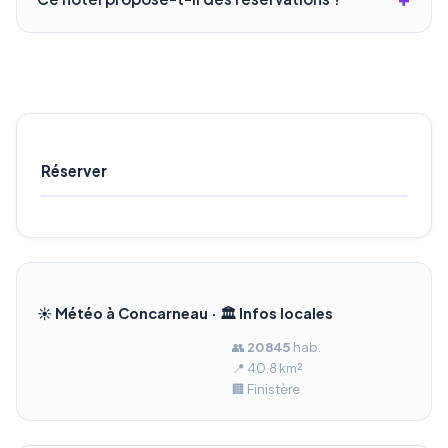
Réserver
☀️ Météo à Concarneau · 🏛️ Infos locales
👥
20 845
hab.
📍 40.8 km²
🏢 Finistère