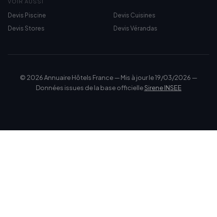
VOIR AUSSI
Devis Piscine
Devis Cuisines
Devis Stores
Devis Vérandas
© 2026 Annuaire Hôtels France — Mis à jour le 19/03/2026 —
Données issues de la base officielle
Sirene INSEE