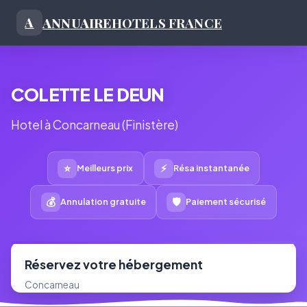
ANNUAIRE
HOTELS FRANCE
A
COLETTE LE DEUN
Hotel à Concarneau (Finistère)
⭐
⚡
Meilleurs prix
Résa instantanée
💰
🛡
Annulation gratuite
Paiement sécurisé
Réservez votre hébergement
Concarneau