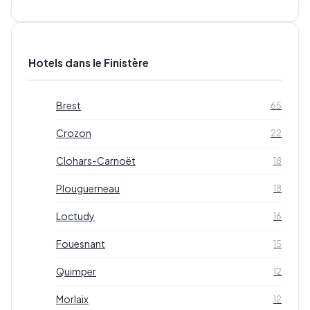
Hotels dans le Finistère
Brest
65
Crozon
22
Clohars-Carnoët
18
Plouguerneau
18
Loctudy
16
Fouesnant
15
Quimper
12
Morlaix
12