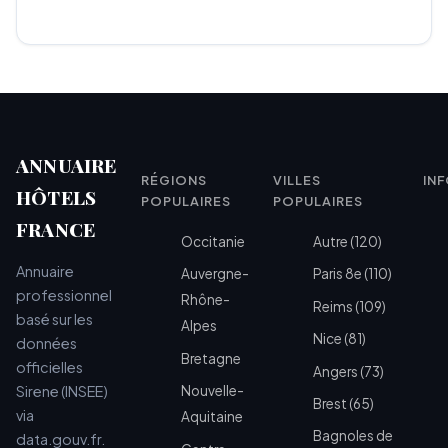
ANNUAIRE
RÉGIONS
VILLES
IN
HÔTELS
POPULAIRES
POPULAIRES
FRANCE
Occitanie
Autre (120)
Annuaire
Auvergne-
Paris 8e (110)
professionnel
Rhône-
Reims (109)
basé sur les
Alpes
Nice (81)
données
Bretagne
officielles
Angers (73)
Sirene (INSEE)
Nouvelle-
Brest (65)
via
Aquitaine
Bagnoles de
data.gouv.fr.