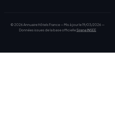
© 2026 Annuaire Hôtels France — Mis à jour le 19/03/2026 —
Données issues de la base officielle
Sirene INSEE