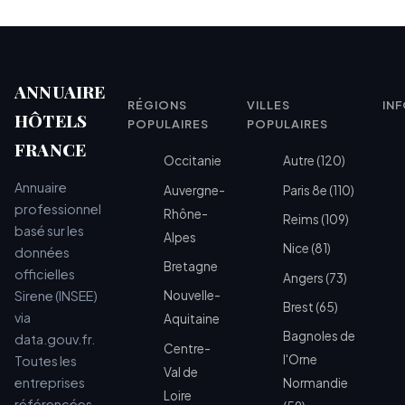
ANNUAIRE
RÉGIONS
VILLES
IN
HÔTELS
POPULAIRES
POPULAIRES
FRANCE
Occitanie
Autre (120)
Annuaire
Auvergne-
Paris 8e (110)
professionnel
Rhône-
Reims (109)
basé sur les
Alpes
Nice (81)
données
Bretagne
officielles
Angers (73)
Sirene (INSEE)
Nouvelle-
Brest (65)
via
Aquitaine
Bagnoles de
data.gouv.fr.
Centre-
l'Orne
Toutes les
Val de
entreprises
Normandie
Loire
référencées