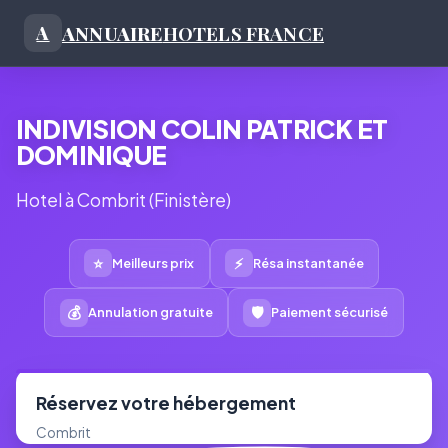
ANNUAIRE
HOTELS FRANCE
A
INDIVISION COLIN PATRICK ET
DOMINIQUE
Hotel à Combrit (Finistère)
⭐
⚡
Meilleurs prix
Résa instantanée
💰
🛡
Annulation gratuite
Paiement sécurisé
Réservez votre hébergement
Combrit