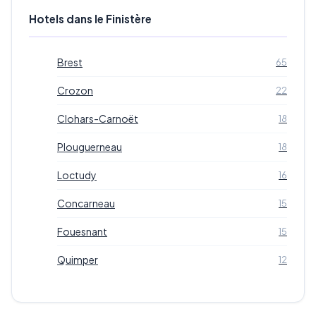
Hotels dans le Finistère
Brest
65
Crozon
22
Clohars-Carnoët
18
Plouguerneau
18
Loctudy
16
Concarneau
15
Fouesnant
15
Quimper
12