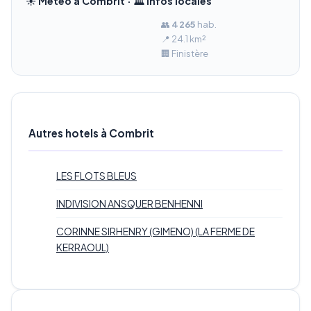
☀️ Météo à Combrit · 🏛️ Infos locales
👥
4 265
hab.
📍 24.1 km²
🏢 Finistère
Autres hotels à Combrit
LES FLOTS BLEUS
INDIVISION ANSQUER BENHENNI
CORINNE SIRHENRY (GIMENO) (LA FERME DE
KERRAOUL)