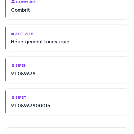
🏛️ COMMUNE
Combrit
💼 ACTIVITÉ
Hébergement touristique
📄 SIREN
911089639
📄 SIRET
91108963900015