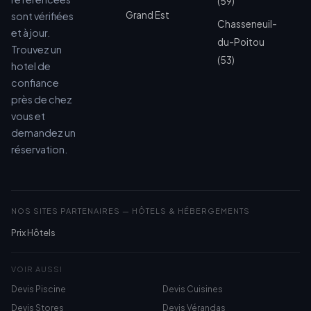
(59)
Grand Est
sont vérifiées
Chasseneuil-
et à jour.
du-Poitou
Trouvez un
(53)
hotel de
confiance
près de chez
vous et
demandez un
réservation.
NOS SITES PARTENAIRES — HÔTELS & HÉBERGEMENTS
Prix Hôtels
VOIR AUSSI
Devis Piscine
Devis Cuisines
Devis Stores
Devis Vérandas