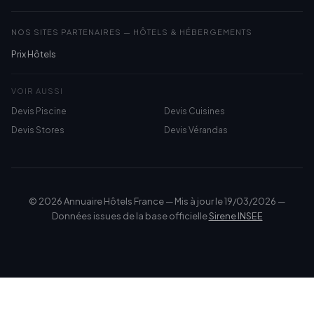
NOS SITES PARTENAIRES — HÔTELS & HÉBERGEMENTS
Prix Hôtels
VOIR AUSSI
Devis Piscine
Devis Cuisines
Devis Stores
Devis Vérandas
© 2026 Annuaire Hôtels France — Mis à jour le 19/03/2026 —
Données issues de la base officielle
Sirene INSEE