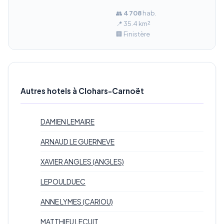
👥
4 708
hab.
📍 35.4 km²
🏢 Finistère
Autres hotels à Clohars-Carnoët
DAMIEN LEMAIRE
ARNAUD LE GUERNEVE
XAVIER ANGLES (ANGLES)
LEPOULDUEC
ANNE LYMES (CARIOU)
MATTHIEU LECUIT