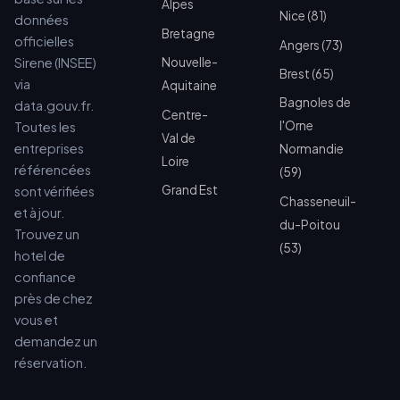
Alpes
Nice (81)
données
Bretagne
officielles
Angers (73)
Sirene (INSEE)
Nouvelle-
Brest (65)
via
Aquitaine
Bagnoles de
data.gouv.fr.
Centre-
l'Orne
Toutes les
Val de
entreprises
Normandie
Loire
référencées
(59)
Grand Est
sont vérifiées
Chasseneuil-
et à jour.
du-Poitou
Trouvez un
(53)
hotel de
confiance
près de chez
vous et
demandez un
réservation.