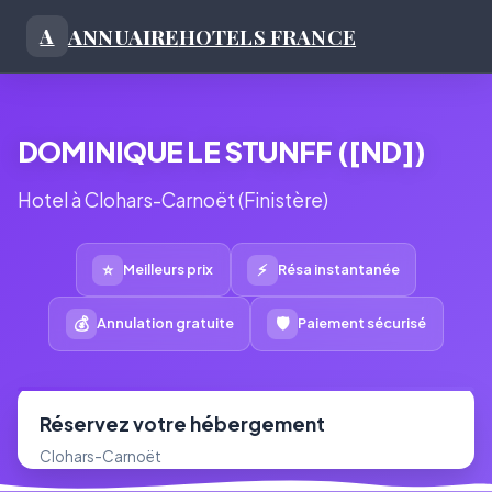
ANNUAIRE
HOTELS FRANCE
A
DOMINIQUE LE STUNFF ([ND])
Hotel à Clohars-Carnoët (Finistère)
⭐
⚡
Meilleurs prix
Résa instantanée
💰
🛡
Annulation gratuite
Paiement sécurisé
Réservez votre hébergement
Clohars-Carnoët