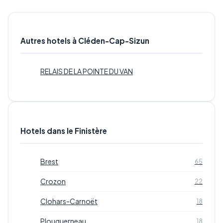
Autres hotels à Cléden-Cap-Sizun
RELAIS DE LA POINTE DU VAN
Hotels dans le Finistère
Brest
65
Crozon
22
Clohars-Carnoët
18
Plouguerneau
18