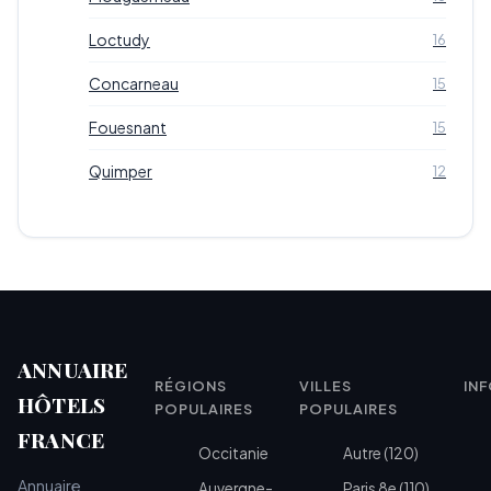
Loctudy
16
Concarneau
15
Fouesnant
15
Quimper
12
ANNUAIRE
RÉGIONS
VILLES
IN
HÔTELS
POPULAIRES
POPULAIRES
FRANCE
Occitanie
Autre (120)
Annuaire
Auvergne-
Paris 8e (110)