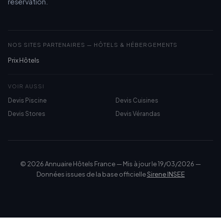
réservation.
NOS SITES PARTENAIRES — HÔTELS & HÉBERGEMENTS
Prix Hôtels
VOIR AUSSI
Devis Piscine
Devis Cuisines
Devis Stores
Devis Vérandas
© 2026 Annuaire Hôtels France — Mis à jour le 19/03/2026 —
Données issues de la base officielle
Sirene INSEE