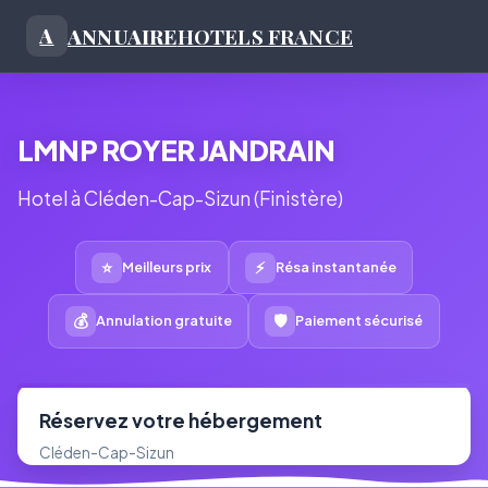
ANNUAIRE
HOTELS FRANCE
A
LMNP ROYER JANDRAIN
Hotel à Cléden-Cap-Sizun (Finistère)
⭐
⚡
Meilleurs prix
Résa instantanée
💰
🛡
Annulation gratuite
Paiement sécurisé
Réservez votre hébergement
Cléden-Cap-Sizun