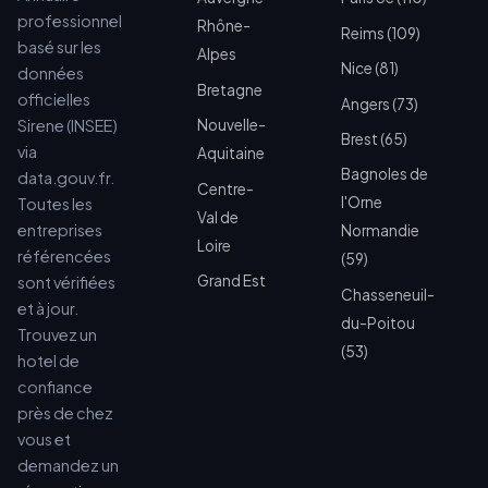
professionnel
Rhône-
Reims (109)
basé sur les
Alpes
Nice (81)
données
Bretagne
officielles
Angers (73)
Sirene (INSEE)
Nouvelle-
Brest (65)
via
Aquitaine
Bagnoles de
data.gouv.fr.
Centre-
l'Orne
Toutes les
Val de
entreprises
Normandie
Loire
référencées
(59)
Grand Est
sont vérifiées
Chasseneuil-
et à jour.
du-Poitou
Trouvez un
(53)
hotel de
confiance
près de chez
vous et
demandez un